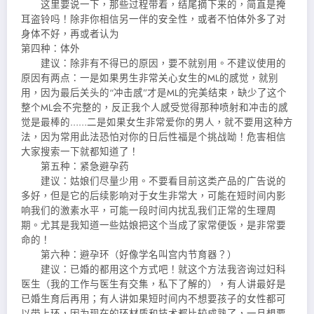
这里要说一下，那些过程带着，结尾摘下来的，简直是掩
耳盗铃吗！除非你相信另一伴的安全性，或者不怕体外多了对
身体不好，再或者认为
第四种：体外
建议：除非有不得已的原因，要不就别用。不建议使用的
原因有两点：一是如果男生非常关心女生的ML的感觉，就别
用，因为最后关头的“冲击感”才是ML的完美结束，缺少了这个
整个ML会不完整的，反正我个人感受觉得那种喷射和冲击的感
觉是最棒的……二是如果女生非常爱你的男人，就不要用这种方
法，因为常用此法恐怕对你的日后性福是个挑战呦！危害相信
大家搜索一下就都知道了！
第五种：紧急避孕药
建议：姑娘们尽量少用。不要看目前这类产品的广告说的
多好，但是它的后续影响对于女生非常大，可能在短时间内影
响我们的激素水平，可能一段时间内扰乱我们正常的生理周
期。尤其是我知道一些姑娘把这个当成了家常便饭，是非常要
命的！
第六种：避孕环（好像学名叫宫内节育器？）
建议：已婚的都用这个方式吧！就这个方法我咨询过妇科
医生（我的工作与医生有交集，私下了解的），有人讲最好是
已婚生育后再用；有人讲如果短时间内不想要孩子的女性都可
以带上环，因为现在的环材质和技术都比较成熟了，一旦想要