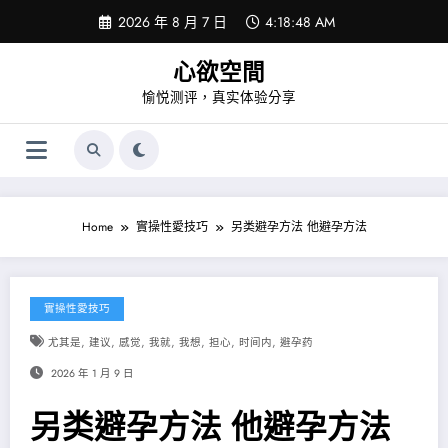
Skip
2026 年 8 月 7 日
4:18:48 AM
to
content
心欲空間
愉悦测评，真实体验分享
Home
實操性愛技巧
另类避孕方法 他避孕方法
實操性愛技巧
,
,
,
,
,
,
,
尤其是
建议
感觉
我就
我想
担心
时间内
避孕药
2026 年 1 月 9 日
另类避孕方法 他避孕方法