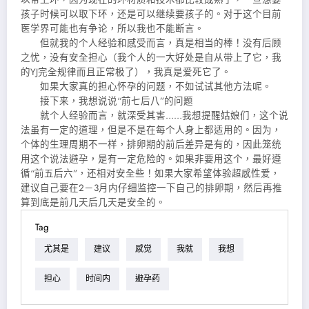
孩子时候可以取下环，还是可以继续要孩子的。对于这个目前
医学界可能也有争论，所以我也不能断言。
但就我的个人经验和感受而言，真是相当的棒！没有后顾
之忧，没有安全担心（我个人的一大好处是自从带上了它，我
的YJ完全规律而且正常极了），我真是爱死它了。
如果大家真的担心怀孕的问题，不如试试其他方法呢。
接下来，我想说说“前七后八”的问题
就个人经验而言，就深受其害……我想提醒姑娘们，这个说
法虽有一定的道理，但是不是在每个人身上都适用的。因为，
个体的生理周期不一样，排卵期的前后差异是有的，因此笼统
用这个说法避孕，是有一定危险的。如果非要用这个，最好遵
循“前五后六”，还相对安全些！如果大家希望体验超感性爱，
建议自己要在2－3月内仔细监控一下自己的排卵期，然后再推
算到底是前几天后几天是安全的。
Tag
尤其是
建议
感觉
我就
我想
担心
时间内
避孕药