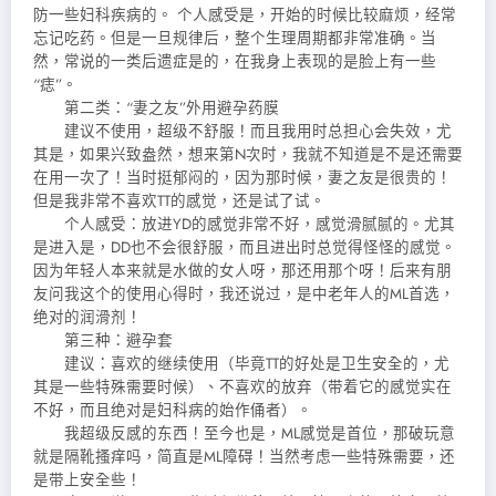
防一些妇科疾病的。 个人感受是，开始的时候比较麻烦，经常
忘记吃药。但是一旦规律后，整个生理周期都非常准确。当
然，常说的一类后遗症是的，在我身上表现的是脸上有一些
“痣”。
第二类：“妻之友”外用避孕药膜
建议不使用，超级不舒服！而且我用时总担心会失效，尤
其是，如果兴致盎然，想来第N次时，我就不知道是不是还需要
在用一次了！当时挺郁闷的，因为那时候，妻之友是很贵的！
但是我非常不喜欢TT的感觉，还是试了试。
个人感受：放进YD的感觉非常不好，感觉滑腻腻的。尤其
是进入是，DD也不会很舒服，而且进出时总觉得怪怪的感觉。
因为年轻人本来就是水做的女人呀，那还用那个呀！后来有朋
友问我这个的使用心得时，我还说过，是中老年人的ML首选，
绝对的润滑剂！
第三种：避孕套
建议：喜欢的继续使用（毕竟TT的好处是卫生安全的，尤
其是一些特殊需要时候）、不喜欢的放弃（带着它的感觉实在
不好，而且绝对是妇科病的始作俑者）。
我超级反感的东西！至今也是，ML感觉是首位，那破玩意
就是隔靴搔痒吗，简直是ML障碍！当然考虑一些特殊需要，还
是带上安全些！