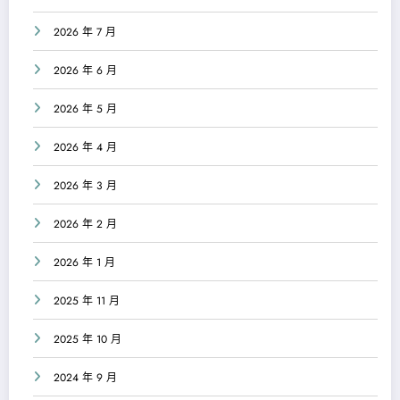
2026 年 7 月
2026 年 6 月
2026 年 5 月
2026 年 4 月
2026 年 3 月
2026 年 2 月
2026 年 1 月
2025 年 11 月
2025 年 10 月
2024 年 9 月