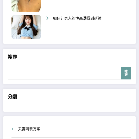
如何让男人的性高潮得到延续
搜尋
搜
尋
分類
夫妻調養方案