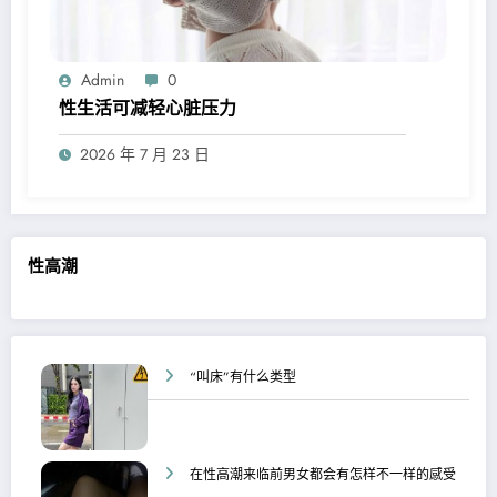
Admin
0
性生活可减轻心脏压力
2026 年 7 月 23 日
性高潮
“叫床”有什么类型
在性高潮来临前男女都会有怎样不一样的感受