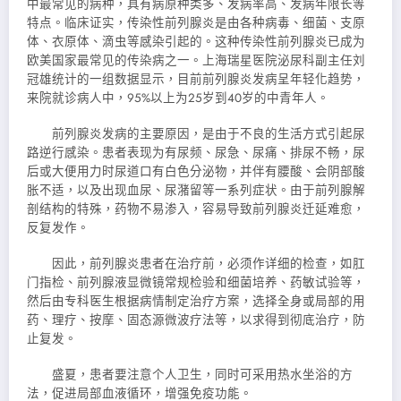
中最常见的病种，具有病原种类多、发病率高、发病年限长等
特点。临床证实，传染性前列腺炎是由各种病毒、细菌、支原
体、衣原体、滴虫等感染引起的。这种传染性前列腺炎已成为
欧美国家最常见的传染病之一。上海瑞星医院泌尿科副主任刘
冠雄统计的一组数据显示，目前前列腺炎发病呈年轻化趋势，
来院就诊病人中，95%以上为25岁到40岁的中青年人。
前列腺炎发病的主要原因，是由于不良的生活方式引起尿
路逆行感染。患者表现为有尿频、尿急、尿痛、排尿不畅，尿
后或大便用力时尿道口有白色分泌物，并伴有腰酸、会阴部酸
胀不适，以及出现血尿、尿潴留等一系列症状。由于前列腺解
剖结构的特殊，药物不易渗入，容易导致前列腺炎迁延难愈，
反复发作。
因此，前列腺炎患者在治疗前，必须作详细的检查，如肛
门指检、前列腺液显微镜常规检验和细菌培养、药敏试验等，
然后由专科医生根
据病情制定治疗方案，选择全身或局部的用
药、理疗、按摩、固态源微波疗法等，以求得到彻底治疗，防
止复发。
盛夏，患者要注意个人卫生，同时可采用热水坐浴的方
法，促进局部血液循环，增强免疫功能。