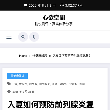
Skip
2026 年 8 月 8 日
3:02:37 PM
to
content
心欲空間
愉悦测评，真实体验分享
Home
性健康維護
入夏如何预防前列腺炎复发？
性健康維護
,
,
,
,
,
,
,
不适
传染性
前列腺
前列腺炎
患者
最常见
泌尿科
细菌
2026 年 2 月 26 日
入夏如何预防前列腺炎复