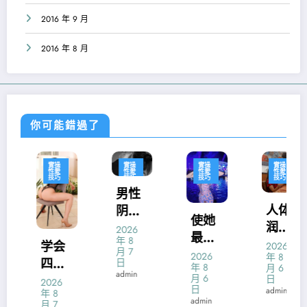
2016 年 9 月
2016 年 8 月
你可能錯過了
實操
實操
實操
實操
性愛
性愛
性愛
性愛
技巧
技巧
技巧
技巧
男性
人体
阴茎
使她
润滑
锻
2026
最易
年 8
液什
炼：
学会
2026
月 7
达到
2026
年 8
么牌
硬度
四种
日
年 8
月 6
性高
admin
子好
强化
月 6
性交
日
2026
潮体
日
admin
年 8
诀窍
运动
admin
月 7
位的