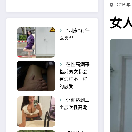
2016 年
女
“叫床”有什
么类型
在性高潮来
临前男女都会
有怎样不一样
的感受
让你达到三
个层次性高潮