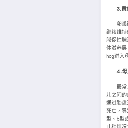
3.黄
卵巢破
继续维持
膜促性腺
体滋养层
hcg进
4.母
最常见为
儿之间的
通过胎盘
死亡，导
型、b型
此种情况