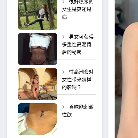
很好喷水的
女生是爽还是
病
男女可获得
多重性高潮背
后的秘密
性高潮会对
女性带来怎样
的影响？
香味能刺激
性欲