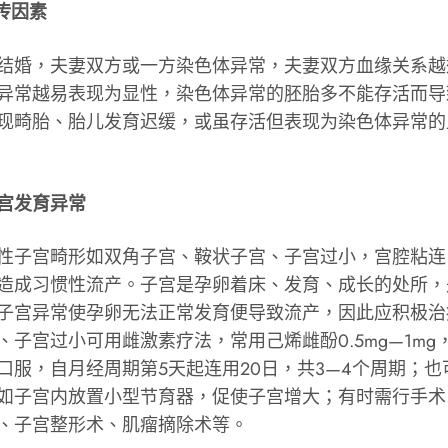
传因素
婚，夫妻双方或一方染色体异常，夫妻双方血缘关系越
异常越易表现为显性，染色体异常的胚胎多不能存活而导
现畸胎、胎儿发育迟缓，或虽存活但表现为染色体异常的
宫发育异常
子宫畸形如双角子宫、鞍状子宫、子宫过小，宫腔粘连
造成习惯性流产。子宫是孕卵着床、发育、成长的处所，
子宫异常使孕卵无法正常发育便导致流产，因此应积极治
、子宫过小
可用雌激素疗法，常用己烯雌酚0.5mg—1mg
口服，自月经周期第5天起连用20日，共3—4个周期；也
如子宫内放置小型节育器，促使子宫增大；有时需行手术
、子宫整形术、肌瘤摘除术等。