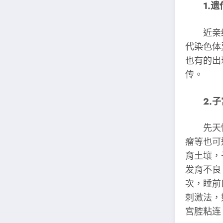
1.遗
近亲结
代染色体
也有的出
传。
2.子
先天性
瘤等也可
育土壤，
发育不良
次，睡前
刺激法，
宫腔粘连