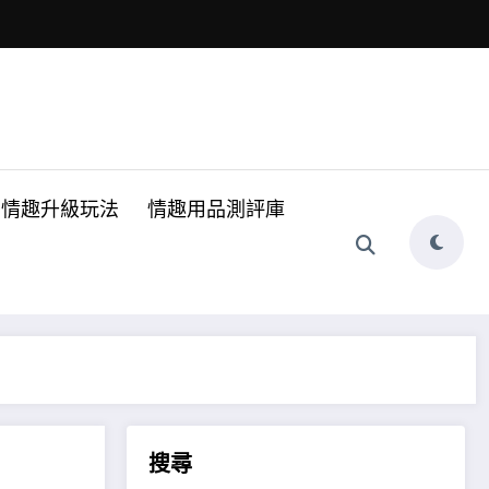
情趣升級玩法
情趣用品測評庫
搜尋