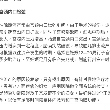
宫颈内口松弛
晚期流产常由宫颈内口松弛引起。由于手术的损伤，少
常引起宫颈内口扩张，同时子宫峡部缺陷，妊娠中期后，
长大，宫腔内压力增高，胎囊自宫颈内口突出，宫颈管逐
压力增高到一定程度，胎膜突然破裂，导致胎儿排出流产
可根据以往流产发生的时期，选择在妊娠12—20周行子
予安胎治疗，至妊娠足月有临产先兆或计划施行剖宫产时
流产的原因较复杂，只有找出原因，有针对性地治疗才
，患有这方面疾病的妇女，应到医院做全面系统的检查。
是卵巢功能障碍及子宫发育不全的妇女，最好经过3个正
孕，以便有足够时间恢复体内激素和子宫内膜功能。