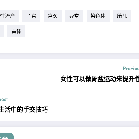
性流产
子宫
宫颈
异常
染色体
胎儿
黄体
Previo
女性可以做骨盆运动来提升
post
生活中的手交技巧