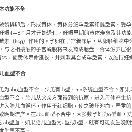
体功能不全
裂排卵后，形成黄体，黄体分泌孕激素和雌激素。受孕
妊娠4—6个月才开始退化，妊娠早期的黄体寿命及其功
激素（hcg）作用的。孕卵在子宫着床后，从卵胚细胞中
，与之相接触的子宫蜕膜将来发育成胎盘，合体滋养层很
入母体，使黄体寿命延长，并刺激其合成孕激素，以维持妊
儿血型不合
abo血型不合，少见有rh型、mn系统血型不合。如果
血型不合，胎儿从父亲方面得到的抗原，进入母体产生抗
进入胎儿血循环，作用于红细胞，使之破坏溶血，严重的
致晚期流产。在abo血型不合中，大多数孕妇为o型血，丈
或 ab型血，如果胎儿血型为a型或b型，就有可能发生晚
发生率不高。