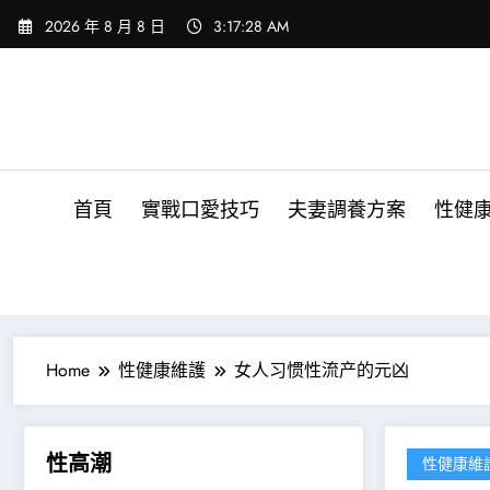
Skip
2026 年 8 月 8 日
3:17:30 AM
to
content
首頁
實戰口愛技巧
夫妻調養方案
性健
Home
性健康維護
女人习惯性流产的元凶
性高潮
性健康維