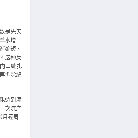
数是先天
羊水增
渐缩短、
。这种反
宫内口缝扎
再拆除缝
能达到满
一次流产
常月经周