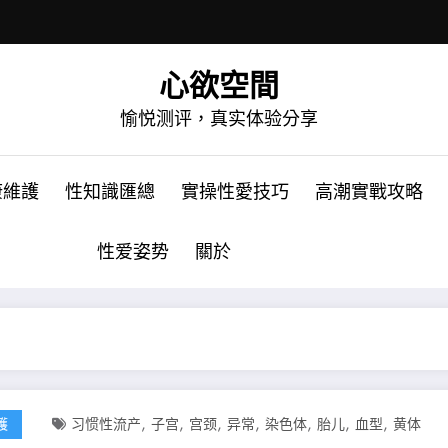
心欲空間
愉悦测评，真实体验分享
康維護
性知識匯總
實操性愛技巧
高潮實戰攻略
性爱姿势
關於
,
,
,
,
,
,
,
護
习惯性流产
子宫
宫颈
异常
染色体
胎儿
血型
黄体