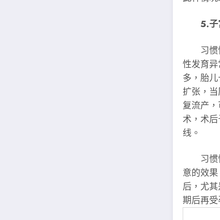
5.子
习惯性
性发育异
多，胎儿
扩张，当
复流产，
术，术后
线。
习惯性
意的效果
后，尤其
期后再受