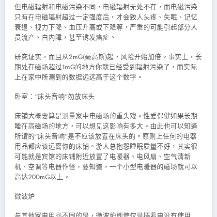
但电磁辐射和电磁污染不同，电磁辐射无处不在，而电磁污染
只有在电磁辐射超过一定强度后，才会致人头疼、失眠、记忆
衰退、视力下降、血压升高或下降等，严重的可能引起部分人
员流产、白内障，甚至诱发癌症。
研究证实，而且从2mG(毫高斯)起，风险开始加倍。事实上，长
期处在磁场超过1mG的地方你就已经受到辐射污染了，而实际
上在家中所测到的数据远远高于这个数字。
卧室：“床头音响”勿放床头
床铺大概要算是测量家中电磁场的重头戏。性爱保健如果长期
睡在高磁场的地方，可以想见这影响有多大。由此也可以知道
所谓的“床头音响”是不应该放置在床头的。原则上任何的电器
用品都应该远离你的床铺。游人总抱怨睡眠质量不好，其实很
可能就是宾馆的床铺附近放置了电暖器、电风扇、空气清新
机、空调等电器作怪，要知道，一个小型电暖器的磁场就可以
高达200mG以上。
微波炉
与其他家电用品不同的是，微波炉即使仅是插着电没有使用