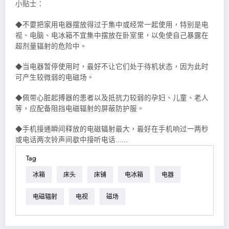
小贴士：
◆不要把家用电器摆放得过于集中或经常一起使用，特别是电
视、电脑、电冰箱不宜集中摆放在卧室里，以免使自己暴露在
超剂量辐射的危险中。
◆当电器暂停使用时，最好不让它们处于待机状态，因为此时
可产生较微弱的电磁场。
◆佩带心脏起搏器的患者以及抵抗力较弱的孕妇、儿童、老人
等，应配备阻挡电磁辐射的屏蔽防护服。
◆手机接通瞬间释放的电磁辐射最大，最好在手机响过一两秒
或电话两次铃声间歇中接听电话……
Tag
冰箱
床头
床铺
电冰箱
电器
电磁辐射
电视
磁场