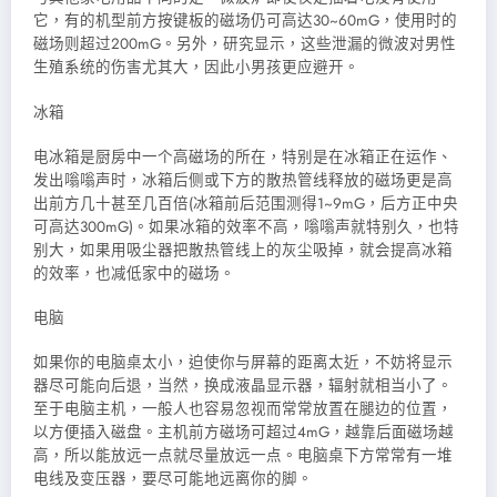
它，有的机型前方按键板的磁场仍可高达30~60mG，使用时的
磁场则超过200mG。另外，研究显示，这些泄漏的微波对男性
生殖系统的伤害尤其大，因此小男孩更应避开。
冰箱
电冰箱是厨房中一个高磁场的所在，特别是在冰箱正在运作、
发出嗡嗡声时，冰箱后侧或下方的散热管线释放的磁场更是高
出前方几十甚至几百倍(冰箱前后范围测得1~9mG，后方正中央
可高达300mG)。如果冰箱的效率不高，嗡嗡声就特别久，也特
别大，如果用吸尘器把散热管线上的灰尘吸掉，就会提高冰箱
的效率，也减低家中的磁场。
电脑
如果你的电脑桌太小，迫使你与屏幕的距离太近，不妨将显示
器尽可能向后退，当然，换成液晶显示器，辐射就相当小了。
至于电脑主机，一般人也容易忽视而常常放置在腿边的位置，
以方便插入磁盘。主机前方磁场可超过4mG，越靠后面磁场越
高，所以能放远一
点就尽量放远一点。电脑桌下方常常有一堆
电线及变压器，要尽可能地远离你的脚。