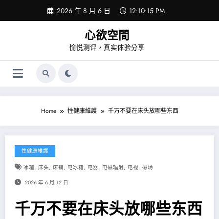
Skip
2026 年 8 月 6 日
12:10:15 PM
to
content
心欲空間
愉悦测评，真实体验分享
Home
性健康維護
千万不要在床头放哪些东西
性健康維護
,
,
,
,
,
,
,
冰箱
床头
床铺
电冰箱
电器
电磁辐射
电视
磁场
2026 年 6 月 12 日
千万不要在床头放哪些东西