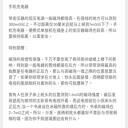
手机充电器
带变压器的低压电源一般磁场都很高，在接线的地方可以测到
300mG以上，不过距离仅30厘米远就马上掉到1mG以下了。手
机充电器、便携式单放机在插座上的变压器磁场也较高，所以
要保持距离，以策安全。
特别提醒：
磁场的穿透性很强，千万不要忽视了相邻房间或楼上楼下的影
响。特别是一般电器的管线都接在后方，所以常常测得最高的
指数是在电器的正后方，那么与高磁场一墙之隔的位置就要注
意了。如果你经常坐在沙发上，你头后面是墙，而隔壁邻居的
电视的尾部刚好对着你的头，那你可就遭殃了。
曾有人在孩子床上枕头的位置测到1.6mG的磁场强度，最后发
现是因为相邻的主卧房有电视开着，而这电视就在小孩床头的
正后方;当一个书桌设在冰箱所靠的墙后方时，书桌的磁场在
2~7mG之间。所以，沙发、座椅和枕头都最好不靠近与邻居相
隔的墙，因为你不知道墙那边会有什么。