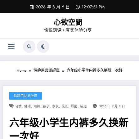
Skip
2026 年 8 月 6 日
12:07:52 PM
to
content
心欲空間
愉悦测评，真实体验分享
Home
情趣用品測評庫
六年级小学生内裤多久换新一次好
情趣用品測評庫
,
,
,
,
,
,
,
习惯
健康
内裤
孩子
家长
最长
细菌
装进
2016 年 9 月 2 日
六年级小学生内裤多久换新
一次好