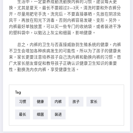
生活中，一定要养成勤洗勤换内裤的习惯，建议每天更
换，尤其是夏天，最长不要超过2—3天。清洗时要和外衣裤分
开，尽量
用肥皂手洗。洗完后，不要直接暴晒，先放在阴凉处
风干，再放在阳光下消毒。否则内裤容易发硬、变形。另外，
内裤最好单独放置，可以买一些专门的收纳袋，或者装进干净
的塑料袋中，以勉沾上灰尘和细菌，影响健康。
总之，内裤的卫生与否直接威胁到生殖系统的健康，内裤
不卫生会增加各种疾病发生的可能性。所以为了孩子的健康未
来，家长更要注意培养孩子自己洗内裤和勤换内裤的习惯。愿
广大家长朋友督促和教导孩子正确认识健康卫生知识的重要
性，勤换洗内衣内裤，享受健康生活。
Tag
习惯
健康
内裤
孩子
家长
最长
细菌
装进