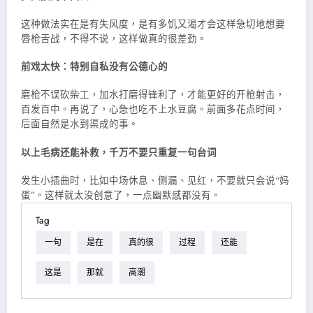
这种做法实在是有失风度，是有多饥又渴才会这样急切地想要
唇枪舌战，不得不说，这样做真的很差劲。
前戏太快：特别自私没有公德心的
磨枪不误砍柴工，加水打磨得锋利了，才能更好的开枪射击，
百发百中。再说了，心急也吃不上水豆腐。前面多花点时间，
后面自然是水到渠成的事。
以上毛病还能补救，千万不要只重复一句台词
发生小插曲时，比如中场休息、侧漏、见红，不要就只会说“妈
蛋”。这样就太没创意了，一点幽默感都没有。
Tag
一句
是在
真的很
过程
还能
这是
那就
高潮