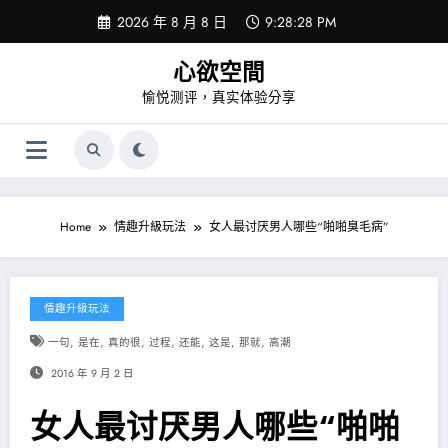
Skip
2026 年 8 月 8 日
9:28:28 PM
to
content
心欲空間
愉悦测评，真实体验分享
Home
情趣升級玩法
女人最讨厌男人哪些“啪啪臭毛病”
情趣升級玩法
,
,
,
,
,
,
,
一句
是在
真的很
过程
还能
这是
那就
高潮
2016 年 9 月 2 日
女人最讨厌男人哪些“啪啪