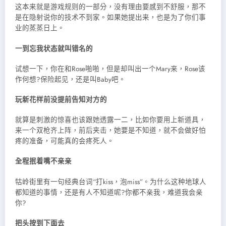
这本来就是游戏规则的一部分，没有理由要感到不舒服，那不
是在隐射说你的技术不到家。如果她提出来，也是为了你们事
业的蒸蒸日上。
一到忘我状态就叫错名的
试想一下，你在和Rose啪啪，但是却叫出一个Mary来，Rose该
作何想?保险起见，还是叫Baby吧。
玩新花样前没提前告知对方的
就算是刺激的惊喜也该跟她透露一二，比如你要用上新道具，
来一个双枪齐上阵，前后夹击，她要是不知道，就不会做好怕
疼的准备，可能真的会疼死人。
全程抿着嘴不亲亲
牯岭街里有一句经典台词“打kiss，泡miss”。为什么这种地球人
都知道的事情，还是有人不知道呢?你都不亲我，难道我会亲
你?
把头按到下面去