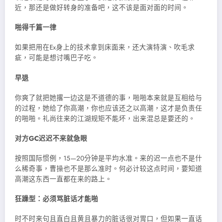
近，那还是做好转身的准备吧，这不该是面对面的时间。
啪得千篇一律
如果把用在Ex身上的技术拿到床面来，还大演特演、吹毛求
疵，可能是想讨嘴巴子吃。
早退
你爽了就把她撂一边这是不道德的事，啪啪本来就是互相给与
的过程，她给了你高潮，你也应该还之以高潮，这才是负责任
的啪啪。礼尚往来的江湖规矩不能坏，出来混总是要还的。
对方GC迟迟不来就急眼
按照国际惯例，15—20分钟是平均水准。来的迟一点也不是什
么稀奇事，曹操也不
是那么准时。何必计较这点时间，要知道
高潮这东西一直都在来的路上。
狂躁型：必须骂脏话才能啪
时不时来句且直白且黄且暴力的脏话很对胃口，但如果一直话