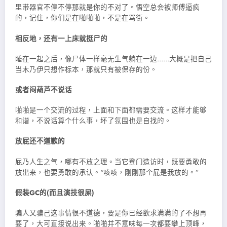
里带器官不停不停那就是你的不对了。悟空总会被师傅逼疯
的，记住，你们是在啪啪啪，不是在骂街。
相反地，还有一上床就挺尸的
睡在一起之后，像尸体一样毫无生气躺在一边……大概是把自己
当木乃伊只想作标本，那就只有被保存的份。
或者闷葫芦不说话
啪啪是一个交流的过程，上面和下面都需要交流。这样才能够
和谐，不说话算个什么事，坏了氛围也是自找的。
放屁还不道歉的
屁乃人生之气，哪有不放之理。当它登门造访时，既要勇敢的
放出来，也要勇敢的承认。“咳咳，刚刚那个屁是我放的。”
假装GC的(而且演技很屎)
骗人又骗己这事情很不道德，要是你已经欲求满满的了不想再
要了，大可直接说出来。啪啪并不意味每一次都要攀上顶峰，