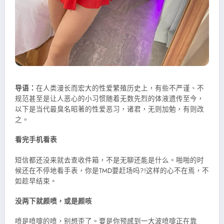
导语：
在人类漫长而宏大的性爱繁殖历史上，有些不严谨、不
规范甚至是让人恶心的小习惯随着无数先烈的体液遗传至今，
以下是当代最臭名昭著的性爱恶习，诸君，无则加勉，有则改
之。
看完手机看表
短信都还没来就去查收件箱，不是无聊还能是什么。啪啪的时
候还在不停地看手表，你是TMD要赶场吗?!这样的心不在焉，不
如趁早结束。
没两下就颜喷，或是颜咳
喷是喷嚏的喷，别想歪了。要是你预感到一大波喷嚏正在靠