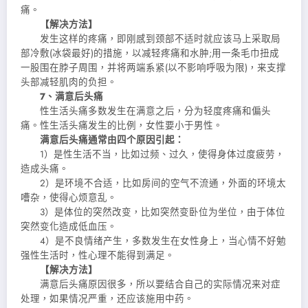
痛。
【解决方法】
发生这样的疼痛，即刚感到颈部不适时就应该马上采取局
部冷敷(冰袋最好)的措施，以减轻疼痛和水肿;用一条毛巾扭成
一股围在脖子周围，并将两端系紧(以不影响呼吸为限)，来支撑
头部减轻肌肉的负担。
7、满意后头痛
性生活头痛多数发生在满意之后，分为轻度疼痛和偏头
痛。性生活头痛发生的比例，女性要小于男性。
满意后头痛通常由四个原因引起：
1）是性生活不当，比如过频、过久，使得身体过度疲劳，
造成头痛。
2）是环境不合适，比如房间的空气不流通，外面的环境太
嘈杂，使得心烦意乱。
3）是体位的突然改变，比如突然变卧位为坐位，由于体位
突然变化造成低血压。
4）是不良情绪产生，多数发生在女性身上，当心情不好勉
强性生活时，性心理不能得到满足。
【解决方法】
满意后头痛原因很多，所以要结合自己的实际情况来对症
处理，如果情况严重，还应该施用中药。