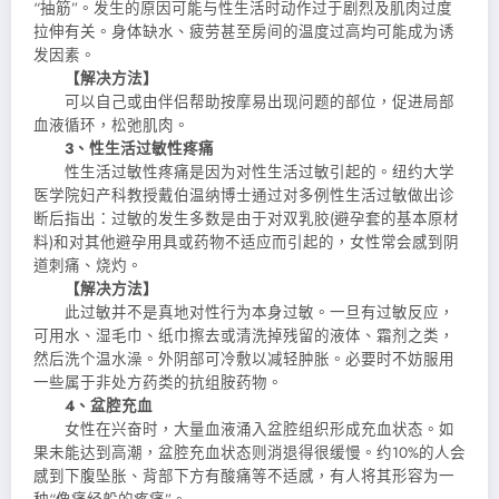
“抽筋”。发生的原因可能与性生活时动作过于剧烈及肌肉过度
拉伸有关。身体缺水、疲劳甚至房间的温度过高均可能成为诱
发因素。
【解决方法】
可以自己或由伴侣帮助按摩易出现问题的部位，促进局部
血液循环，松弛肌肉。
3、性生活过敏性疼痛
性生活过敏性疼痛是因为对性生活过敏引起的。纽约大学
医学院妇产科教授戴伯温纳博士通过对多例性生活过敏做出诊
断后指出：过敏的发生多数是由于对双乳胶(避孕套的基本原材
料)和对其他避孕用具或药物不适应而引起的，女性常会感到阴
道刺痛、烧灼。
【解决方法】
此过敏并不是真地对性行为本身过敏。一旦有过敏反应，
可用水、湿毛巾、纸巾擦去或清洗掉残留的液体、霜剂之类，
然后洗个温水澡。外阴部可冷敷以减轻肿胀。必要时不妨服用
一些属于非处方药类的抗组胺药物。
4、盆腔充血
女性在兴奋时，大量血液涌入盆腔组织形成充血状态。如
果未能达到高潮，盆腔充血状态则消退得很缓慢。约10%的人会
感到下腹坠胀、背部下方有酸痛等不适感，有人将其形容为一