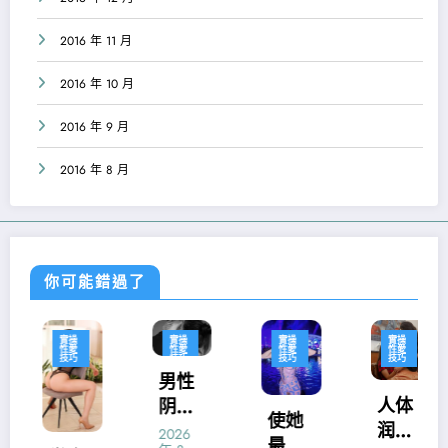
2016 年 11 月
2016 年 10 月
2016 年 9 月
2016 年 8 月
你可能錯過了
實操
實操
實操
實操
性愛
性愛
性愛
性愛
技巧
技巧
技巧
技巧
男性
人体
阴茎
使她
润滑
锻
2026
最易