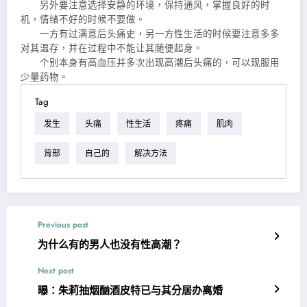
另外要注意选择安静的环境，保持通风，掌握良好的时
机，情绪不好的时候不要做。
一方有过满意后头痛史，另一方性生活的时候要注意多多
对其温存，并在过程中不能让其随便起身。
个别本身有高血压并多次出现高潮后头痛的，可以现服用
少量药物。
Tag
发生
头痛
性生活
疼痛
肌肉
背部
自己的
解决方法
Previous post
为什么有的男人也没有性高潮？
Next post
曝：朱莉抽烟酗酒皮特已与其分居办离婚