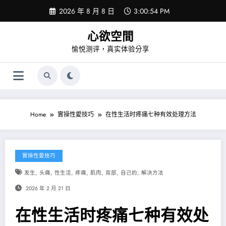
Skip
2026 年 8 月 8 日
3:00:54 PM
to
content
心欲空間
愉悦测评，真实体验分享
Home
實操性愛技巧
在性生活时疼痛七种有效处理方法
實操性愛技巧
,
,
,
,
,
,
,
发生
头痛
性生活
疼痛
肌肉
背部
自己的
解决方法
2026 年 2 月 21 日
在性生活时疼痛七种有效处