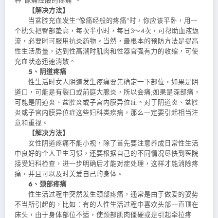
种“像痛经般的疼痛”。
【解决方法】
当盆腔充血发生“像痛经般的疼痛”时，你应该平卧，用一
个枕头把臀部垫高，每次半小时，每日3～4次，可帮助血液返
流，必要时可服用抗炎药物。当然，最根本的预防方法是提高
性生活质量，达到性高
潮时肌肉和性器官强有力的收缩，可使
充血状态迅速消散。
5、阴道疼痛
性生活时女人阴道发生疼痛要先确定一下部位，如果是阴
道口，可能是有裂口或前庭大腺炎，所以会痛;如果是深部痛，
可能是阴道炎、盆腔炎或子宫内膜异位症。对于阴道炎、盆腔
炎或子宫内膜异位症这些妇科类疾病，那么一定要引起相当注
意和重视。
【解决方法】
女性阴道疼痛不能小视，除了首先要注意养成日常性生活
中良好的个人卫生习惯，还要根据自己的不同情况尽快到医院
接受妇科检查，进一步明确后才能对症处理，这样才能消除疼
痛，并且可以及时关爱自己的身体。
6、颈部疼痛
性生活过程中突然发生颈部疼痛，通常是由于做爱的姿势
不当所引起的，比如：有的人性生活过程中喜欢头部一直顶在
床头，由于身体部位不适，使颈部肌肉僵硬或是引起牵拉疼