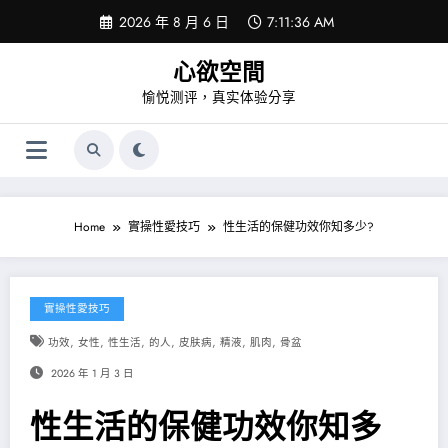
Skip
2026 年 8 月 6 日
7:11:36 AM
to
content
心欲空間
愉悦测评，真实体验分享
Home
實操性愛技巧
性生活的保健功效你知多少?
實操性愛技巧
,
,
,
,
,
,
,
功效
女性
性生活
的人
皮肤病
精液
肌肉
骨盆
2026 年 1 月 3 日
性生活的保健功效你知多