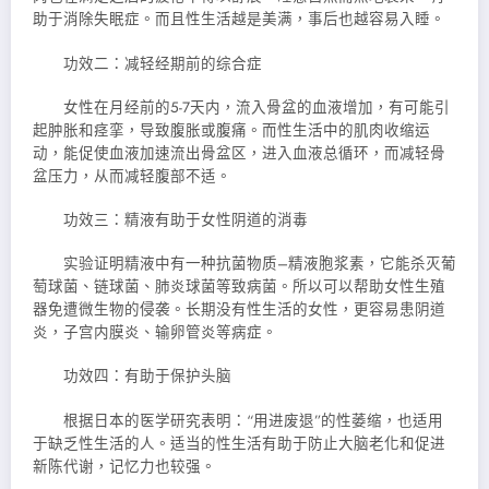
助于消除失眠症。而且性生活越是美满，事后也越容易入睡。
功效二：减轻经期前的综合症
女性在月经前的5-7天内，流入骨盆的血液增加，有可能引
起肿胀和痉挛，导致腹胀或腹痛。而性生活中的肌肉收缩运
动，能促使血液加速流出骨盆区，进入血液总循环，而减轻骨
盆压力，从而减轻腹部不适。
功
效三：精液有助于女性阴道的消毒
实验证明精液中有一种抗菌物质–精液胞浆素，它能杀灭葡
萄球菌、链球菌、肺炎球菌等致病菌。所以可以帮助女性生殖
器免遭微生物的侵袭。长期没有性生活的女性，更容易患阴道
炎，子宫内膜炎、输卵管炎等病症。
功效四：有助于保护头脑
根据日本的医学研究表明：“用进废退”的性萎缩，也适用
于缺乏性生活的人。适当的性生活有助于防止大脑老化和促进
新陈代谢，记忆力也较强。