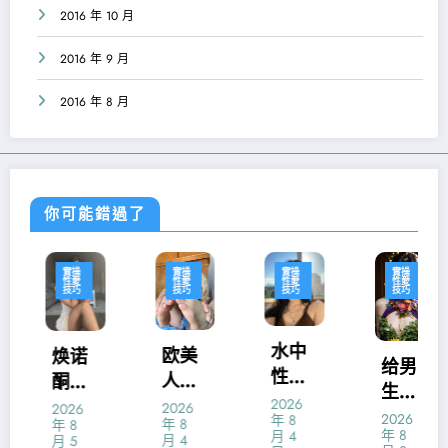
2016 年 10 月
2016 年 9 月
2016 年 8 月
你可能錯過了
實操
實操
實操
實操
性愛
性愛
性愛
性愛
技巧
技巧
技巧
技巧
水中
欧美
焕诺
给男
性爱
人性
酮的
生口
的技
生活
主要
2026
2026
2026
爱的
2026
年 8
年 8
巧
年 8
真的
功效
年 8
月 4
口技
月 4
月 5