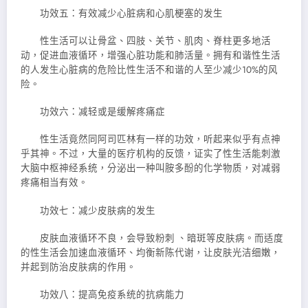
功效五：有效减少心脏病和心肌梗塞的发生
性生活可以让骨盆、四肢、关节、肌肉、脊柱更多地活
动，促进血液循环，增强心脏功能和肺活量。拥有和谐性生活
的人发生心脏病的危险比性生活不和谐的人至少减少10%的风
险。
功效六：减轻或是缓解疼痛症
性生活竟然同阿司匹林有一样的功效，听起来似乎有点神
乎其神。不过，大量的医疗机构的反馈，证实了性生活能刺激
大脑中枢神经系统，分泌出一种叫胺多酚的化学物质，对减弱
疼痛相当有效。
功效七：减少皮肤病的发生
皮肤血液循环不良，会导致粉刺 、暗斑等皮肤病。而适度
的性生活会加速血液循环、均衡新陈代谢，让皮肤光洁细嫩，
并起到防治皮肤病的作用。
功效八：提高免疫系统的抗病能力