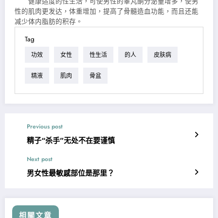
健康适度的性生活，可使男性的睾丸酮分泌量增多，使男
性的肌肉更发达，体重增加，提高了骨髓造血功能，而且还能
减少体内脂肪的积存。
Tag
功效
女性
性生活
的人
皮肤病
精液
肌肉
骨盆
Previous post
精子“杀手”无处不在要谨慎
Next post
男女性最敏感部位是那里？
相關文章