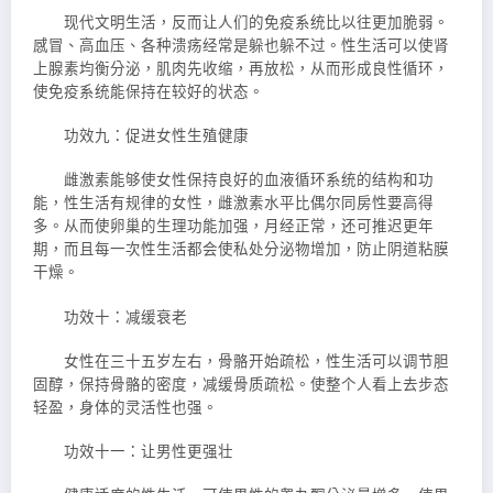
现代文明生活，反而让人们的免疫系统比以往更加脆弱。
感冒、高血压、各种溃疡经常是躲也躲不过。性生活可以使肾
上腺素均衡分泌，肌肉先收缩，再放松，从而形成良性循环，
使免疫系统能保持在较好的状态。
功效九：促进女性生殖健康
雌激素能够使女性保持良好的血液循环系统的结构和功
能，性生活有规律的女性，雌激素水平比偶尔同房性要高得
多。从而使卵巢的生理功能加强，月经正常，还可推迟更年
期，而且每一次性生活都会使私处分泌物增加，防止阴道粘膜
干燥。
功效十：减缓衰老
女性在三十五岁左右，骨骼开始疏松，性生活可以调节胆
固醇，保持骨骼的密度，减缓骨质疏松。使整个人看上去步态
轻盈，身体的灵活性也强。
功效十一：让男性更强壮