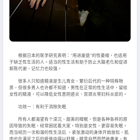
根据日本的医学研究表明：“用进废退”的性萎缩，也适用
于缺乏性生活的人。适当的性生活有助于防止大脑老化和促进
新陈代谢，记忆力也较强。
很多人只知道精液是生儿育女、繁衍后代的一种特殊物
质，但很多男人也许都不知道，男性在正常的性生活中，留给
女性的精液，可以降低女性患阴道炎、宫颈炎等妇科炎症的。
功效一：有利于消除失眠
所有人都渴望有个深沉、甜美的睡眠，但是各种各样的原
因导致的失眠，经常困扰着大家。特别是女性，更容易失眠。
而当经历一次和谐的性生活后 ，紧张激动的身体开始放松，肌
肉也在满足之后的疲倦中得以舒展，睡意自然而然地袭来，有