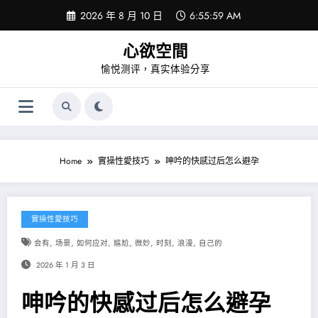
Skip
2026 年 8 月 10 日
6:55:59 AM
to
content
心欲空間
愉悦测评，真实体验分享
Home
實操性愛技巧
呻吟的快感过后怎么避孕
實操性愛技巧
,
,
,
,
,
,
,
会有
场景
如何应对
尴尬
微妙
时刻
浪漫
自己的
2026 年 1 月 3 日
呻吟的快感过后怎么避孕