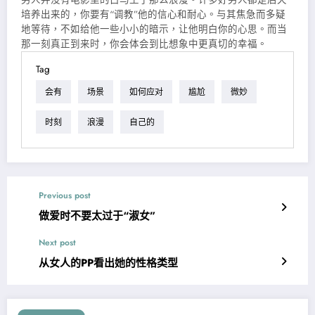
培养出来的，你要有“调教”他的信心和耐心。与其焦急而多疑
地等待，不如给他一些小小的暗示，让他明白你的心思。而当
那一刻真正到来时，你会体会到比想象中更真切的幸福。
Tag
会有
场景
如何应对
尴尬
微妙
时刻
浪漫
自己的
Previous post
做爱时不要太过于“淑女”
Next post
从女人的PP看出她的性格类型