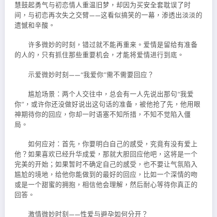
慧鼓起勇气与初恋情人重温旧梦，却因为买安全套耽误了时
间，与初恋再次失之交臂——这看似搞笑的一幕，渗透出淡淡的
遗憾和辛酸。
许多微妙的时刻，错过就不能再重来。爱情是留给有准备
的人的，只有抓住那些重要机会，才能将爱情进行到底。
示爱微妙时刻——“我爱你”需不需要回应？
尴尬场景：两个人交往中，总会有一人先说出那句“我爱
你”，或许你还没做好说出这句话的准备，被他抢了先，他用眼
神期待你的回应，你却一时语塞不知所措，不知不觉陷入僵
局。
如何应对：首先，你要明白自己的感受，究竟有没有爱上
他？如果喜欢已经升华成爱，那就大胆回应他吧，这将是一个
完美的开始；如果暂时不确定自己的感受，也不要让气氛陷入
尴尬的境地，给他你能做到的最好的回应，比如一个深情的吻
或是一个甜蜜的拥抱，相信他会理解，然后耐心等待你真正的
回答。
激情微妙时刻——性爱与避孕如何分开？