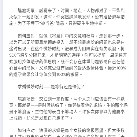
尴尬场景：感觉来了，时间、地点、人物都对了，干柴烈
火似乎一触即发。这时，你突然尴尬地发现，没有准备避孕措
施。为了不埋下“被当爸”隐患，只得硬生生地中断。
如何应对：就像《将爱》中的文慧和杨峥，走到那一步，
以为可以无所顾忌地彻底投入，却不想最尴尬的问题也总是在
这时出现。在这个微妙时刻，避孕成为阻隔实在有失浪漫，将
SEX与避孕分隔开来，才是明智的选择。你可以提前一周偷偷开
始服用控体避孕药优思明，既不会存在体重问题影响自己在他
心目中的形象，又能感受没有隔阂的舒适激情体验，接近100%
的避孕效果会让你体会到100%的激情。
求婚微妙时刻——是等待还是催促？
尴尬场景：交往到一定程度，两个人之间应该会有一种默
契，那就是——是时候结婚了。你等待着他的求婚，生怕那个场
景不够浪漫、生怕他的表白不够动人。许多次你都以为他要奉
上戒指，却总是发现自己想多了。
如何应对：浪漫的求婚是每个女孩的终极愿望，但大多数
男人并没有电影里的白马王子那么浪漫。许多好男人都是后天