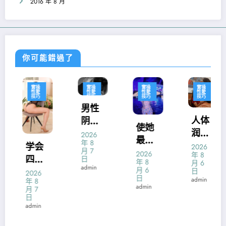
2016 年 8 月
你可能錯過了
實操
實操
實操
實操
性愛
性愛
性愛
性愛
技巧
技巧
技巧
技巧
男性
人体
阴茎
使她
润滑
锻
2026
最易
年 8
液什
炼：
学会
2026
月 7
达到
2026
年 8
么牌
硬度
四种
日
年 8
月 6
性高
admin
子好
强化
月 6
性交
日
2026
潮体
日
admin
年 8
诀窍
运动
admin
月 7
位的
征服
日
发掘
admin
你的
男人