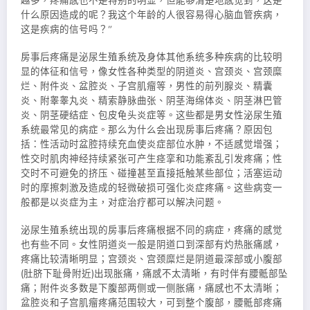
越多，疼痛感也不是特别的明显，但能够清楚地感觉到，这是
什么原因造成的呢？我这个年龄的人很容易得心脑血管疾病，
这是疾病的信号吗？”
房事后疼痛是泌尿生
殖系统及身体其他系统多种疾病的比较明
显的体征和信号，像女性各种类型的阴道炎、宫颈炎、宫颈糜
烂、附件炎、盆腔炎、子宫肌瘤等，男性的前列腺炎、精囊
炎、附睾睾丸炎、精索静脉曲张、阴茎海绵体炎、阴茎淋巴管
炎、阴茎硬结症、包皮龟头炎症等。这些都是男女性泌尿生殖
系统最常见的病症。那么为什么会出现房事后疼痛？原因包
括：性活动时盆腔持续充血使炎症部位水肿，不适感觉增强；
性交时肌肉神经持续紧张可产生痉挛和功能紊乱引发疼痛；性
交时不可避免的挤压、碰撞甚至直接抵触某些部位；活塞运动
时的摩擦刺激及造成的轻微破损可强化炎症疼痛。这些病变一
般都是以炎症为主，对症治疗都可以解决问题。
泌尿生殖系统出现的房事后疼痛根据不同的病症，疼痛的感觉
也有些不同。女性阴道炎一般是阴道口到深部有灼热胀痛感，
疼痛比较清晰明显；宫颈炎、宫颈糜烂是阴道最深部或小腹部
(肚脐下耻骨附近)出现胀痛，痛感不太清晰，有时伴有腰骶部坠
痛；附件炎多数是下腹部两侧或一侧胀痛，痛感也不太清晰；
盆腔炎和子宫肌瘤疼痛范围较大，可到整个腹部，腰骶部疼痛