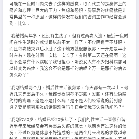
可能在一段时间内失去了这样的感觉，取而代之的是身体上的
痛苦和心理上巨大的压力、焦虑和恐惧，房事后的疼痛就是非
常典型的一种原因，这样的情况在我们的咨询工作中经常会遇
到，比如：
“我结婚两年多，还没有生孩子，但有过两次人流，最近一段时
间在性生活时的感觉跟以前不太一样了，不仅阴道里不舒服，
而且每次结束以后小肚子这个地方就很胀很疼，一开始是半小
时左右，现在时间一次比一次长了，有时第二天还在痛啊！这
会不会是有什么病呢？我很担心，听说女人有不少妇科病都可
以转变为癌症，我这会不会是那样的病呢？万一是那样的病该
怎么办？”
“我刚结婚两个月，婚后性生活很频繁，每天都有一次以上。最
近几天完事后不久，我都觉得阴茎不舒服，发胀，还有些隐隐
约约的疼痛，这是不是什么病？是不是人们经常说的前列腺
炎？要是前列腺炎的话很难治吗？它会使我丧失性功能吗？”
“我刚过50岁，结婚已经20多年了，我们的性生活一直很和谐。
近半年来我经常会有房事后头疼的感觉，以前也有过这样的情
况，不过以为是休息不好造成的。这两个月来出现的次数越来