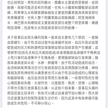
也比较明显。男性的前列腺炎、精囊炎主要是阴茎根部、会阴
胀痛，局部可能还会有灼热感，也有人小腹部和腰骶部出现疼
痛；附睾睾丸炎和精索静脉曲张主要是阴囊里面具体病变部位
有疼痛感觉，也有人整个阴囊里面出现胀痛感；阴茎海绵体
炎、淋巴管炎和硬结症主要是病变部位或整个阴茎疼痛，痛感
明显清晰；包皮龟头炎则是病变部位灼热胀痛。
关于房事后出现头痛的现象一般来说主要有几个原因：一是脑
血管硬化，由于性活动过程中血液循环加快、血压升高对血管
壁造成的压力和刺激明显增强使血管出现痉挛而产生痛感；血
管狭窄(包括先天和后天病因造成)本身使脑部血液循环不畅再加
上性兴奋时血液集中于生殖系统，更使脑部缺血引发疼痛；脑
部本身病变如炎症、水肿、肿瘤等，由于性活动造成的血压、
血流和缺氧等情况也可引发病变部位及其周围部分疼痛；神经
衰弱及原有神经性头痛患者也可以由于性活动造成的心理紧张
和脑部缺氧、血压血流改变等而引发疼痛；一些暂时性的生理
心理因素如失眠、头部外伤、过度疲劳、焦虑、恐惧、心理暗
示等也可能引发房事后头痛。从这些介绍来看，房事后头痛的
原因还是比较多的，有些可以通过自身调节加以解决，而大部
分还是要及时到医院请医生诊疗的，因为这其中有些疼痛可能
造成生命危险，不可掉以轻心。