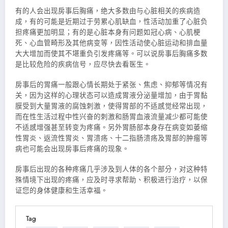
有的人会出现房事后胸痛，绝大多数由与心脏相关的疾病造
成，有的可能是近期过于劳累心肌缺血，性活动加重了心脏负
担疼痛更加明显；有的是心脏本身有问题如冠心病、心肌梗
死、心血管畸形及其他病变等，因性活动使心脏运动和排血量
大大增加而使其不堪重负引发疼痛等。可以说房事后胸痛多数
是比较危险的疾病信号，应尽快去看医生。
房事后的胃痛一般跟心情长期处于紧张、焦虑、抑郁等情况有
关，因为这样的心理状态可以造成胃液分泌量增加，由于胃黏
膜受到大量胃液的腐蚀刺激，使得胃部的不适感觉经常出现，
而在性生活过程中性兴奋的刺激和肠胃血液流量减少都可能使
不适感增强甚至转变为疼痛。另外胃肠部本身存在病变如萎缩
性胃炎、返流性胃炎、胃溃疡、十二指肠溃疡及胃部的肿瘤等
病也可能会出现房事后疼痛的现象。
房事后出现的各种疼痛几乎涉及到人体的各个部分，对这种特
殊情境下出现的疼痛，应及时寻求帮助、积极进行治疗，以保
证您的身体健康和生活幸福。
Tag