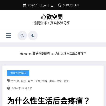
Skip
2026 年 8 月 8 日
5:10:23 AM
to
content
心欲空間
愉悦测评，真实体验分享
Home
實操性愛技巧
为什么性生活后会疼痛？
實操性愛技巧
,
,
,
,
,
,
,
性生活
感觉
房事
炎症
疼痛
脑部
部位
阴茎
2016 年 11 月 3 日
为什么性生活后会疼痛？