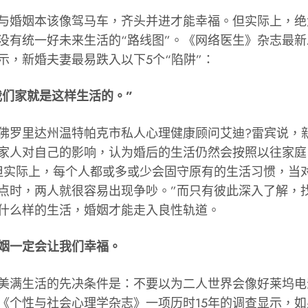
婚姻本该像驾马车，齐头并进才能幸福。但实际上，绝
没有统一好未来生活的“路线图”。《网络医生》杂志最
示，新婚夫妻最易跌入以下5个“陷阱”：
我们家就是这样生活的。”
里达州温特帕克市私人心理健康顾问艾迪?雷宾说，
家人对自己的影响，认为婚后的生活仍然会按照以往家庭
但实际上，每个人都或多或少会固守原有的生活习惯，当
点时，两人就很容易出现争吵。”而只有彼此深入了解，
什么样的生活，婚姻才能走入良性轨道。
婚姻一定会让我们幸福。
满生活的先决条件是：不要以为二人世界会像好莱坞电
《个性与社会心理学杂志》一项历时15年的调查显示，