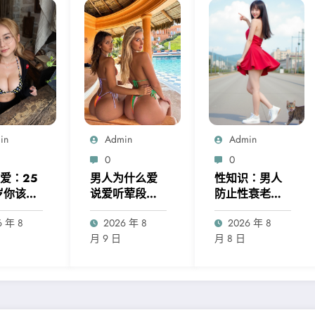
in
Admin
Admin
0
0
爱：25
男人为什么爱
性知识：男人
岁你该如
说爱听荤段子
防止性衰老的
笑话
十大办法
6 年 8
2026 年 8
2026 年 8
月 9 日
月 8 日