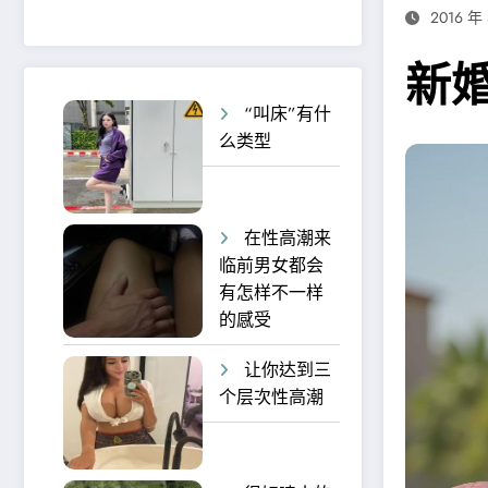
2016 年
新
“叫床”有什
么类型
在性高潮来
临前男女都会
有怎样不一样
的感受
让你达到三
个层次性高潮