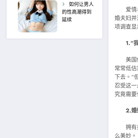
如何让男人
爱情与
的性高潮得到
婚夫妇并
延续
项调查显
1.“
美国佛罗
常常低估
下去。“
忍受这一
究竟需要
2.
拥有美
么美妙。