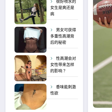
很好喷水的
女生是爽还是
病
男女可获得
多重性高潮背
后的秘密
性高潮会对
女性带来怎样
的影响？
香味能刺激
性欲