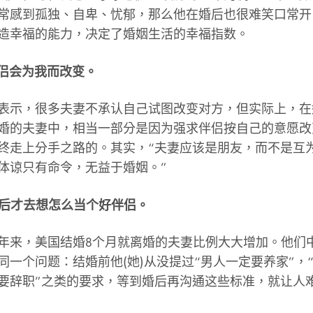
常感到孤独、自卑、忧郁，那么他在婚后也很难笑口常开
造幸福的能力，决定了婚姻生活的幸福指数。
伴侣会为我而改变。
示，很多夫妻不承认自己试图改变对方，但实际上，在
婚的夫妻中，相当一部分是因为强求伴侣按自己的意愿改
终走上分手之路的。其实，“夫妻应该是朋友，而不是互
体谅只有命令，无益于婚姻。”
婚后才去想怎么当个好伴侣。
，美国结婚8个月就离婚的夫妻比例大大增加。他们
同一个问题：结婚前他(她)从没提过“男人一定要养家”，
要辞职”之类的要求，等到婚后再沟通这些标准，就让人