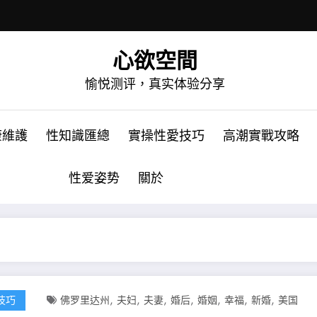
心欲空間
愉悦测评，真实体验分享
康維護
性知識匯總
實操性愛技巧
高潮實戰攻略
性爱姿势
關於
,
,
,
,
,
,
,
技巧
佛罗里达州
夫妇
夫妻
婚后
婚姻
幸福
新婚
美国