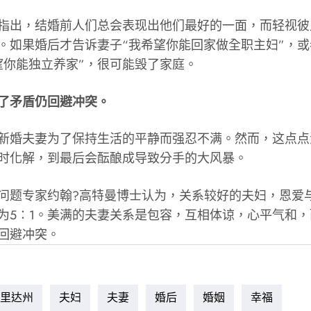
出，结婚前人们总会表现出他们最好的一面，而轻视彼
。如果婚后才告诉妻子“我希望你能回家做全职主妇”，
望你能独立养家”，很可能毁了家庭。
有了矛盾仍回避冲突。
婚夫妻为了保持生活的平静而强忍不满。然而，这点点
时化解，到最后会酝酿成导致分手的大风暴。
专家约翰?高特曼博士认为，关系较好的夫妇，恩爱
为5∶1。美满的夫妻关系是包容，互相体谅，心平气和
回避冲突。
里达州
夫妇
夫妻
婚后
婚姻
幸福