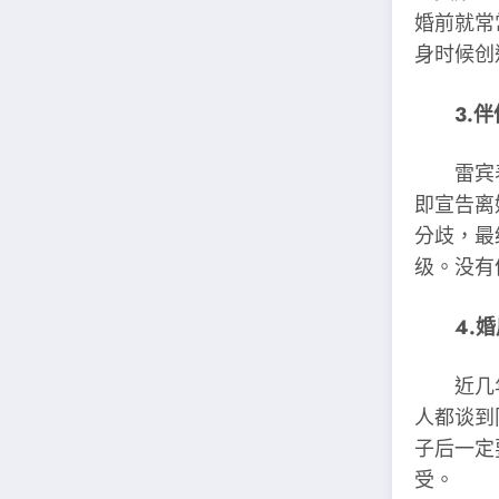
婚前就
常
身时候创
3.
雷宾表
即宣告离
分歧，最
级。没有
4.
近几年来
人都谈到
子后一定
受。