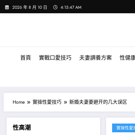
Skip
2026 年 8 月 10 日
4:15:49 AM
to
content
首頁
實戰口愛技巧
夫妻調養方案
性健
Home
實操性愛技巧
新婚夫妻要避开的几大误区
性高潮
實操性愛