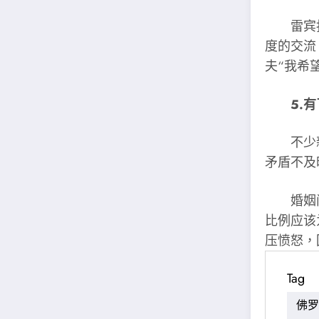
雷宾指
度的交流
夫“我希
5.
不少新
矛盾不及
婚姻问题
比例应该
压愤怒，
Tag
佛罗