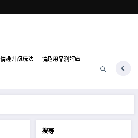
情趣升級玩法
情趣用品測評庫
搜尋