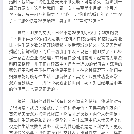
婚时，我和妻子的性生活天天不能欠缺，可没多久，就降到一
周只有两次，这些年我们一周一次，甚至半个月或一个月才一
次，有时只是相互拥抱罢了！”我问：“你们结婚几年了？”“16年
了。”“那么你是25岁结婚，妻子呢？”“当时22岁。”
显然，41岁的丈夫，已经不是25岁的小伙子；38岁的妻
子，也不再是22岁的大姑娘。任何人在结婚初期和结婚后期相
比，性生活次数总是开始频繁，以后逐渐少起来，这是因为新
婚感到新鲜刺激，而后一切流于平淡。现在，他41岁了，已经
是一家合资企业的经理，有时要在公司加夜班，经常带大量资
料回家整理；儿子正在读高中，还有年近80的老母亲，沉重的
家务担子和教子重任压在他妻子肩上。在这种情况下，他们夫
妇如果能每晚有性生活，那就怪了。其实，只要性功能正常，
双方得到满足，一周1～2次或更长时间一次，对已经年届中年
的他俩而言也算是正常的。
接着，我问他对性生活有什么不满意的情绪，他说他对妻
子很满意。我说，这就行了。性和谐与否，主要看两个方面：
首先是夫妻双方的满意程度，然后才是次数。两个人都满足，
那么性生活就是和谐的、健全的，有什么理由杞人忧天呢？仅
仅是性生活次数的减少，就认为性功能衰退是不科学的，更没
有恐慌的必要。
男性每晚可性交几次，也可性交一次，同样每