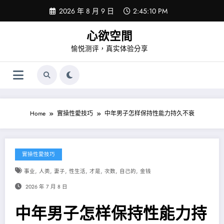
Skip
2026 年 8 月 9 日
2:45:10 PM
to
content
心欲空間
愉悦测评，真实体验分享
Home
實操性愛技巧
中年男子怎样保持性能力持久不衰
實操性愛技巧
,
,
,
,
,
,
,
事业
人类
妻子
性生活
才是
次数
自己的
金钱
2026 年 7 月 8 日
中年男子怎样保持性能力持