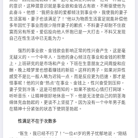
的意识，这种潜意识就是事业欲和金钱占有欲，不断驱使他为
此奋斗。他想：“我把全部的爱都倾注到事业中，我使我的妻子
生活富裕，妻子也该满足了！”他以为物质生活富足就能补偿他
多年因忙于事业而很少陪伴妻子的歉疚，不料妻子却耐不住寂
寞而另有所爱。爱侣投向他人怀抱已是一大打击，不料又发现
自己在性生活中已无能为力。
强烈的事业欲、金钱欲会影响正常的性兴奋产生，这是毫
无疑义的。一个中年人，当他的身心倾注在事业和金钱的积聚
上，上班研究的是市场和产业，下班在生意朋友之间周旋和应
酬，晚上睡梦里也想着赚钱的新招。这样的男子，如果对异性
感受不是比一般人略为迟钝一点，而是反应更为迅速，那才是
怪事呢！他的兴奋“热点”在事业、金钱上，性兴奋受到压抑，
妻子受到冷落，这是可想而知的。如果不放松心情打打网球、
听听音乐，让精神很好地休息一下，他是无法使自己的阴茎海
绵体充血勃起的，更谈不上坚挺了。因为没有一个中年男子能
在精神十分紧张的状态下使阴茎勃起。
性满足不在于次数多
“医生，我已经不行了！”一位41岁的男子忧郁地说，“刚结