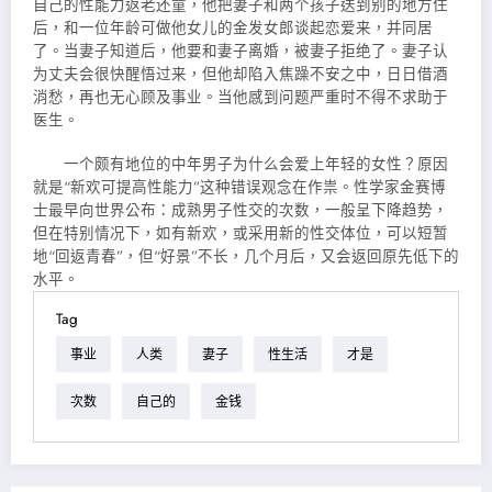
自己的性能力返老还童，他把妻子和两个孩子送到别的地方住
后，和一位年龄可做他女儿的金发女郎谈起恋爱来，并同居
了。当妻子知道后，他要和妻子离婚，被妻子拒绝了。妻子认
为丈夫会很快醒悟过来，但他却陷入焦躁不安之中，日日借酒
消愁，再也无心顾及事业。当他感到问题严重时不得不求助于
医生。
一个颇有地位的中年男子为什么会爱上年轻的女性？原因
就是“新欢可提高性能力”这种错误观念在作祟。性学家金赛博
士最早向世界公布：成熟男子性交的次数，一般呈下降趋势，
但在特别情况下，如有新欢，或采用新的性交体位，可以短暂
地“回返青春”，但“好景”不长，几个月后，又会返回原先低下的
水平。
Tag
事业
人类
妻子
性生活
才是
次数
自己的
金钱