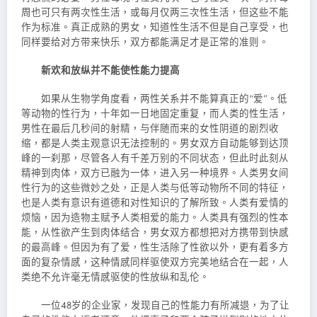
周也可只有两次性生活，或每月仅两三次性生活，但这些不能
作为标准。真正成熟的男女，知道性生活不但是自己享受，也
同样要给对方带来快乐，双方都能满足才是正常的准则。
新欢和放纵并不能使性能力提高
如果从生物学角度看，两性关系并不能算真正的“爱”。低
等动物的性行为，十年如一日地固定重复，而人类的性生活，
男性在最后几秒间的射精，与伴随而来的女性阴道的剧烈收
缩，都是人类主观意识无法控制的。男女双方自动能够到达顶
峰的一刹那，尽管各人有千差万别的不同状态，但此时此刻从
精神到肉体，双方已融为一体，进入另一种境界。人类男女间
性行为的这些微妙之处，正是人类与低等动物所不同的特征，
也是人类有意识有道德和对性知识的了解所致。人类有爱情的
烦恼，因为造物主赋予人类相爱的能力。人类具有强烈的性本
能，从性欲产生到肉体结合，男女双方都想把对方携带到快感
的最高峰。但因为有了爱，性生活除了性欲以外，更有着多方
面的复杂情感，这种情感同样驱使双方完美地结合在一起，人
类绝不允许毫无情感驱使的性放纵和乱伦。
一位48岁的企业家，发现自己的性能力有所减退，为了让