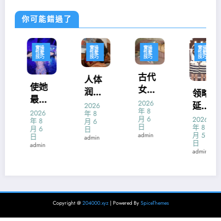
你可能錯過了
實操
實操
實操
實操
性愛
性愛
性愛
性愛
技巧
技巧
技巧
技巧
古代
人体
使她
女人
润滑
领略
最易
最残
2026
液什
延续
2026
达到
年 8
忍的7
2026
年 8
么牌
高潮
月 6
2026
年 8
月 6
性高
大避
日
年 8
子好
月 6
颠峰
日
月 5
潮体
admin
日
孕法
admin
的技
日
admin
位的
admin
巧
发掘
Copyright @
204000.xyz
| Powered By
SpiceThemes