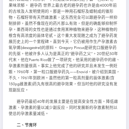
果味浓郁。 避孕药 世界上最古老的避孕药也许是由4000年前
的古埃及人发明使用的。
那是一种用石榴籽及蜡制成的锥形
物，石榴籽带有天然雌激素，这东西完全可以跟避孕药一样抑
制排卵，虽然不像现在的药片那么有效，但是的确能够抑制怀
孕。墨西哥的女性也是通过食用某种植物来避孕，这种植物的
根含有高浓度的甾体皂甙。这个重大发现随之成为了避孕药发
展历史上的一个里程碑。直到今天，它仍被用作生产孕激素去
氧孕烯(desogestrel)的原料。 Gregory Pincus是研究口服避孕药
的先驱。他被许多人认为是真正的“避孕药之父”。20世纪50年
代末，他在Puerto Rico做了一项研究，他采用的避孕药中的雌、
孕激素剂量很高。事实上他完成了他的研究并且未发生一例妊
娠。1960年，第一粒口服避孕药丸——Enovid，被介绍到美国，
不久，1961年到欧洲。虽然他的第一粒高剂量的甾体激素(含
150μg雌激素)药丸有很高的避孕效果，但当时他的研究没有发
现副反应。
避孕药最初40年的发展主要是在提高安全性方面。降低雌
激素、孕激素的量以减少副反应，同时发展新的孕激素制剂以
使总的孕激素量减低。
二、节育环