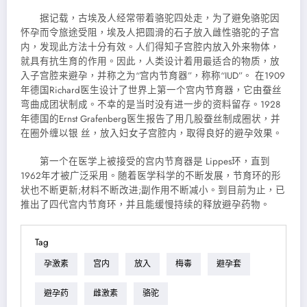
据记载，古埃及人经常带着骆驼四处走，为了避免骆驼因
怀孕而令旅途受阻，埃及人把圆滑的石子放入雌性骆驼的子宫
内，发现此方法十分有效。人们得知子宫腔内放入外来物体，
就具有抗生育的作用。因此，人类设计着用最适合的物质，放
入子宫腔来避孕，并称之为“宫内节育器”，称称“IUD”。 在1909
年德国Richard医生设计了世界上第一个宫内节育器，它由蚕丝
弯曲成团状制成。不幸的是当时没有进一步的资料留存。1928
年德国的Ernst Grafenberg医生报告了用几股蚕丝制成圈状，并
在圈外缠以银 丝，放入妇女子宫腔内，取得良好的避孕效果。
第一个在医学上被接受的宫内节育器是 Lippes环，直到
1962年才被广泛采用。随着医学科学的不断发展，节育环的形
状也不断更新;材料不断改进;副作用不断减小。到目前为止，已
推出了四代宫内节育环，并且能缓慢持续的释放避孕药物。
Tag
孕激素
宫内
放入
梅毒
避孕套
避孕药
雌激素
骆驼