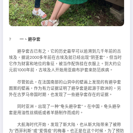
?
一、避孕套
避孕套古已有之，它的历史最早可以追溯到几千年前的古
埃及，据说2000多年前在古埃及就已经出现”阴茎套”，但当时
它作为财富和地位的象征，被当作配饰挂在衣服上。到大约公
元前1000年前，古埃及人开始用亚麻布护套来防范疾病。
尽管如此，在法国南部的山洞中的壁画上发现的有避孕套
图案的壁画，作为有力证据证明了避孕套是起源于欧洲的。另
外在古罗马帝国时期，也发现了一些避孕套存在的证据。
同时亚洲，出现了一种”龟头避孕套”。在中国，龟头避孕
套是用油性丝绸纸或者羊肠制作而成的。
大航海时代开始，发现了新大陆，也从新大陆带来了被称
为”西菲利斯”或”爱情疫”的梅毒。也正是在这个时候，为了预防