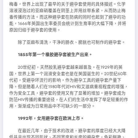
梅毒，世界上出现了最早的关于避孕套使用的具体描述。化学
溶液浸泡过的亚麻硝覆盖在阴茎上并用丝带系紧，从而防止梅
毒传播的方法。而这种避孕套在防病的同时也起到了避孕的功
能，1666年英国出生率委员会统计到生育率的大幅下降，并将
原因归结于避孕套的使用。
除了亚麻布清洗，干净的肠衣、膀胱也可制作的避孕套。
1855年第一个橡胶避孕套被生产出来。
20世纪初，天然胶乳避孕套越来越普及。在1929年的英
国，世界上第一个润滑安全套也是在英国诞生的。20世纪60年
代初，受避孕环流行的影响，作为避孕工具的避孕套产量下
降。但是随着人们在1980年代对HIV和艾滋病重视程度的增强，
作为安全工具，避孕套的使用又有了显著的增加。避孕套成为
防范HIV传播的重要途径，在人们的生活中发挥了举足轻重的作
用，渐渐成为日常用品中不可缺少的一部分。
1992年，女用避孕套在欧洲上市。
在最近几年，由于技术的改进，避孕套的厚度已经大大降
低并且出现不同形状、不同宽度和长度的避孕套，色彩鲜艳、