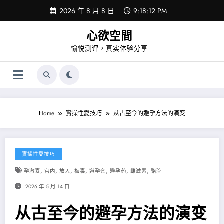
Skip
2026 年 8 月 8 日
9:18:12 PM
to
content
心欲空間
愉悦测评，真实体验分享
Home
實操性愛技巧
从古至今的避孕方法的演变
實操性愛技巧
,
,
,
,
,
,
,
孕激素
宫内
放入
梅毒
避孕套
避孕药
雌激素
骆驼
2026 年 5 月 14 日
从古至今的避孕方法的演变