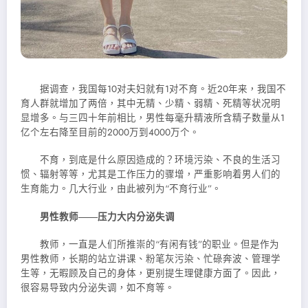
据调查，我国每10对夫妇就有1对不育。近20年来，我国不
育人群就增
加了两倍，其中无精、少精、弱精、死精等状况明
显增多。与三四十年前相比，男性每毫升精液所含精子数量从1
亿个左右降至目前的2000万到4000万个。
不育，到底是什么原因造成的？环境污染、不良的生活习
惯、辐射等等，尤其是工作压力的骤增，严重影响着男人们的
生育能力。几大行业，由此被列为“不育行业”。
男性教师――压力大内分泌失调
教师，一直是人们所推崇的“有闲有钱”的职业。但是作为
男性教师，长期的站立讲课、粉笔灰污染、忙碌奔波、管理学
生等，无暇顾及自己的身体，更别提生理健康方面了。因此，
很容易导致内分泌失调，如不育等。