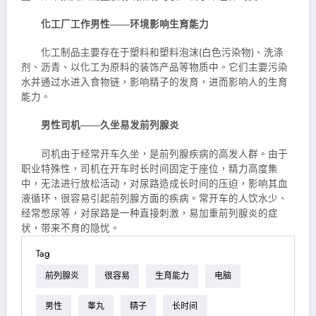
化工厂工作男性――环境影响生育能力
化工制品主要存在于塑料和塑料泡沫(白色污染物)、洗涤
剂、沥青、以化工为原料的装饰产品等物质中。它们主要污染
水并通过水进入食物链，影响精子的发育，进而影响人的生育
能力。
男性司机――久坐易发前列腺炎
司机由于经常开车久坐，是前列腺疾病的高发人群。由于
职业特殊性，司机在开车时长时间固定于座位，精力高度集
中，无法进行放松活动，对尿路造成长时间的压迫，影响其血
液循环，很容易引起前列腺方面的疾病。常开车的人饮水少、
经常憋尿等，对尿路是一种直接刺激，易加重前列腺炎的症
状，带来不育的隐忧。
Tag
前列腺炎
很容易
生育能力
电脑
男性
睾丸
精子
长时间