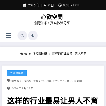
Skip
2026 年 8 月 9 日
8:33:21 PM
to
content
心欲空間
愉悦测评，真实体验分享
Home
性知識匯總
这样的行业最易让男人不育
性知識匯總
,
,
,
,
,
,
,
前列腺炎
很容易
生育能力
电脑
男性
睾丸
精子
长时间
2026 年 2 月 27 日
这样的行业最易让男人不育