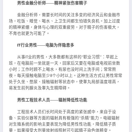
男性金融分析师――精神紧张伤害精子
金融分析师，需要长时间的关注多变的经济风云和金融市
场，吃饭、睡觉、喝水、上卫生间都生怕错失良机。加上过度
的精神紧绷，身体与心理的双重疲劳，对于精子的伤害极大，
不育也就更为可能了。
IT行业男性――电脑为伴隐患多
从事IT业的男性，大多数都有这样的“职业习惯”：早起上
班，在电脑前一坐就是一天，回家后又要在电脑或电视前坐数
小时；工作时顾不上喝水，有尿也没时间上洗手间；常常熬
夜，每天接触电脑至少8个小时以上。这种生活方式让男性常常
处于久坐、憋尿、接触辐射等状态中，使睾丸局部温度增高，
易发生前列腺炎及睾丸生精障碍。
男性工程技术人员――辐射降低性功能
工程技术人员们长时间处于高度的紧张感中，来自于设
备、实验仪器等方面的辐射具有极强的“杀精”能力。电磁辐射
对生殖系统的影响主要表现为降低男性性功能，降低精子质
量，如果接受大剂量放射线照射可引起精子染色体畸变。