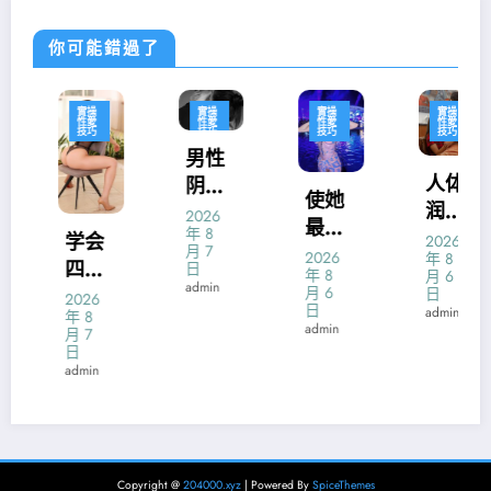
你可能錯過了
實操
實操
實操
實操
性愛
性愛
性愛
性愛
技巧
技巧
技巧
技巧
男性
人体
阴茎
使她
润滑
锻
2026
最易
年 8
液什
炼：
学会
2026
月 7
达到
2026
年 8
么牌
硬度
四种
日
年 8
月 6
性高
admin
子好
强化
月 6
性交
日
2026
潮体
日
admin
年 8
诀窍
运动
admin
月 7
位的
征服
日
发掘
admin
你的
男人
Copyright @
204000.xyz
| Powered By
SpiceThemes