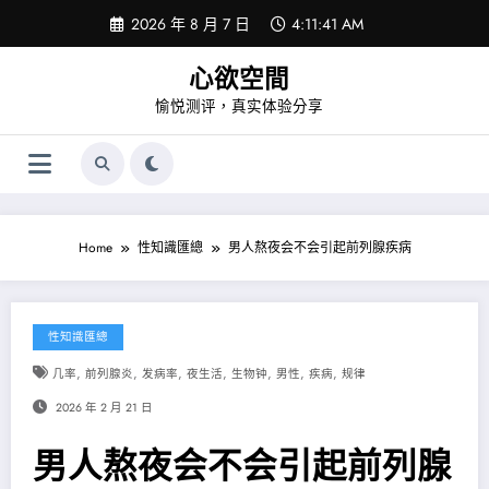
Skip
2026 年 8 月 7 日
4:11:42 AM
to
content
心欲空間
愉悦测评，真实体验分享
Home
性知識匯總
男人熬夜会不会引起前列腺疾病
性知識匯總
,
,
,
,
,
,
,
几率
前列腺炎
发病率
夜生活
生物钟
男性
疾病
规律
2026 年 2 月 21 日
男人熬夜会不会引起前列腺