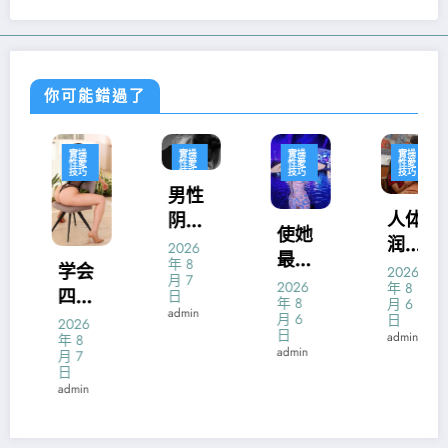
你可能錯過了
實操
實操
實操
實操
性愛
性愛
性愛
性愛
技巧
技巧
技巧
技巧
男性
人体
阴茎
使她
润滑
锻
2026
最易
年 8
液什
炼：
学会
2026
月 7
达到
2026
年 8
么牌
硬度
四种
日
年 8
月 6
性高
admin
子好
强化
月 6
性交
日
2026
潮体
日
admin
年 8
诀窍
运动
admin
月 7
位的
征服
日
发掘
admin
你的
男人