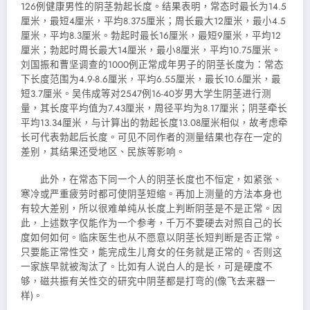
126例健康男性的阴茎勃起长度。结果表明，常态时最长为14.5
厘米，最短4厘米，平均8.375厘米；周长最大12厘米，最小4.5
厘米，平均8.3厘米。勃起时最长16厘米，最短9厘米，平均12
厘米；勃起时周长最大14厘米，最小8厘米，平均10.75厘米。
刘国振和曹坚调查的1000例正常成年男子的阴茎长度为：常态
下长度范围为4.9-8.6厘米，平均6.55厘米，最长10.6厘米，最
短3.7厘米。吴伟成等对2547例16-40岁男大学生阴茎进行测
量，其长度平均值为7.43厘米，周径平均为8.17厘米；阴茎牵长
平均13.34厘米，与计算出的勃起长度13.08厘米相似，故考虑牵
长可代表勃起后长度。可见不同作者的测量结果也存在一定的
差别，其结果还受地区、民族等影响。
此外，在常态下同一个人的阴茎长度也不恒定，如紧张、
寒冷或严重疲劳时都可使阴茎短缩。再加上测量的方法本身也
有较大差别，所以很难单纯从长度上判断阴茎是不是正常。因
此，上述数字仅能作为一个参考，千万不要硬去对照自己的长
度如何如何。临床医生也从不愿意以阴茎长短判断是否正常。
只要能正常性交，能完成生儿育女的任务就是正常的。否则这
一家族早就被淘汰了。比如有人说白人的是长，可是硬度不
够，磁共振有关性交的研究中阴茎都是打弯的(像飞去来器一
样)。