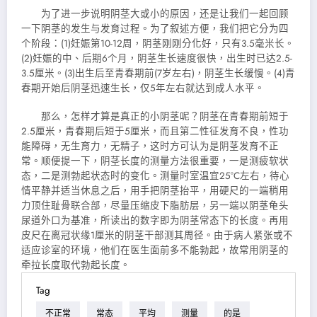
为了进一步说明阴茎大或小的原因，还是让我们一起回顾
一下阴茎的发生与发育过程。为了叙述方便，我们把它分为四
个阶段：(1)妊娠第10-12周，阴茎刚刚分化好，只有3.5毫米长。
(2)妊娠的中、后期6个月，阴茎生长速度很快，出生时已达2.5-
3.5厘米。(3)出生后至青春期前(7岁左右)，阴茎生长缓慢。(4)青
春期开始后阴茎迅速生长，仅5年左右就达到成人水平。
那么，怎样才算是真正的小阴茎呢？阴茎在青春期前短于
2.5厘米，青春期后短于5厘米，而且第二性征发育不良，性功
能障碍，无生育力，无精子，这时方可认为是阴茎发育不正
常。顺便提一下，阴茎长度的测量方法很重要，一是测疲软状
态，二是测勃起状态时的变化。测量时室温宜25°C左右，待心
情平静并适当休息之后，用手把阴茎抬平，用硬尺的一端稍用
力顶住耻骨联合部，尽量压缩皮下脂肪层，另一端以阴茎龟头
尿道外口为基准，所读出的数字即为阴茎常态下的长度。再用
皮尺在离冠状缘1厘米的阴茎干部测其周径。由于病人紧张或不
适应诊室的环境，他们在医生面前多不能勃起，故常用阴茎的
牵拉长度取代勃起长度。
Tag
不正常
常态
平均
测量
的是