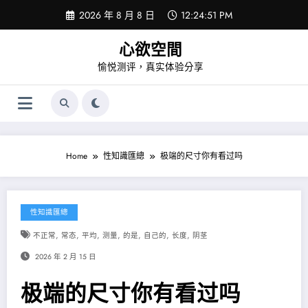
Skip
2026 年 8 月 8 日
12:24:51 PM
to
content
心欲空間
愉悦测评，真实体验分享
Home
性知識匯總
极端的尺寸你有看过吗
性知識匯總
,
,
,
,
,
,
,
不正常
常态
平均
测量
的是
自己的
长度
阴茎
2026 年 2 月 15 日
极端的尺寸你有看过吗