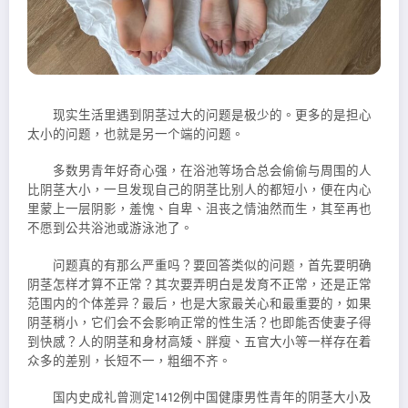
现实生活里遇到阴茎过大的问题是极少的。更多的是担心
太小的问题，也就是另一个端的问题。
多数男青年好奇心强，在浴池等场合总会偷偷与周围的人
比阴茎大小，一
旦发现自己的阴茎比别人的都短小，便在内心
里蒙上一层阴影，羞愧、自卑、沮丧之情油然而生，其至再也
不愿到公共浴池或游泳池了。
问题真的有那么严重吗？要回答类似的问题，首先要明确
阴茎怎样才算不正常？其次要弄明白是发育不正常，还是正常
范围内的个体差异？最后，也是大家最关心和最重要的，如果
阴茎稍小，它们会不会影响正常的性生活？也即能否使妻子得
到快感？人的阴茎和身材高矮、胖瘦、五官大小等一样存在着
众多的差别，长短不一，粗细不齐。
国内史成礼曾测定1412例中国健康男性青年的阴茎大小及