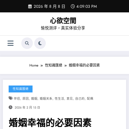
Skip
2026 年 8 月 8 日
4:09:03 PM
to
content
心欲空間
愉悦测评，真实体验分享
Home
性知識匯總
婚姻幸福的必要因素
性知識匯總
,
,
,
,
,
,
,
伴侣
原因
婚姻
婚姻关系
性生活
意见
自己的
配偶
2026 年 2 月 15 日
婚姻幸福的必要因素