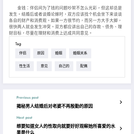
金钱：伴侣间为了钱的问题吵架不怎么光彩，但这却总是
发生。结婚后或者谈婚论嫁时，双方应该找个机会坐下来谈谈
各自的财产和消费观。如果一方很节约，而另一方大手大脚，
很快两人就会发生冲突。双方都应讲出自己的存款、债务、理
财目标，尽量在理财和消费上达成共同意见。
Tag
伴侣
原因
婚姻
婚姻关系
性生活
意见
自己的
配偶
Previous post
揭秘男人结婚后对老婆不再殷勤的原因
Next post
想要知道女人的性取向就要好好观察她所喜爱的水
果是什么