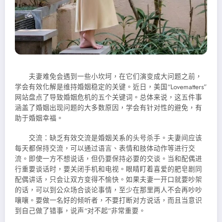
夫妻难免会遇到一些小坎坷，在它们演变成大问题之前，
学会有效化解是维持婚姻稳定的关键。近日，美国“Lovematters”
网站盘点了导致婚姻危机的五个关键词。总体来说，这五件事
涵盖了婚姻出现问题的大多数原因，学会有针对性的避免，有
助于婚姻幸福。
交流：缺乏有效交流是婚姻关系的头号杀手。夫妻间应该
每天都保持交流，可以通过语言、表情
和肢体动作等进行交
流。即使一方不想说话，但仍要保持必要的交谈。当和配偶进
行重要谈话时，要关闭手机和电视。眼睛盯着喜爱的肥皂剧同
配偶讲话，只会让双方变得不愉快。如果夫妻一开口就要吵架
的话，可以到公众场合谈论事情，至少在那里两人不会再吵吵
嚷嚷。要做一名好的倾听者，不要打断对方说话，而且当意识
到自己做了错事，说声“对不起”非常重要。