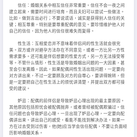
信任：婚姻关系中相互信任非常重要。信任不会一夜之间
建立起来，需要时间进行培育，而且夫妇可以尝试一些做法。
比如，做到言出必行；不要说谎话，诚实是获得别人信任的关
键；相互尊重，特别是要尊重配偶的意见。要珍惜维护他人对
自己的信任，因为他人的信任很难失而复得。
性生活：互相爱恋并不意味着伴侣间的性生活就会很完
美。双方或许对避孕方法存在不同意见，或者一方比另一方性
需求要多。还可能是伴侣想要的性爱方式，另一方无法接受等
等。不管什么情形，性生活是导致婚姻出问题的一大因素，甚
至会引发离婚。因此，如果配偶间性生活出现问题，一定要向
对方讲出来，不过一定要顾及对方的自尊心，要讲得婉转，但
是一定要把自己在性生活上的烦忧讲清楚，并提出双方都可接
受的建议。
妒忌：配偶的前伴侣是导致妒忌心理出现的最主要原因。
其他原因包括担忧会被配偶抛弃，或者曾经被配偶欺骗过。信
任问题也会导致妒忌心理。一旦出现了妒忌心理，一定要向配
偶讲出来。讲出自己的感受，看能不能找到解决办法。如果一
方在过去受到过伤害，他(她)应当学会信任配偶，不要让负面经
历影响婚姻关系。