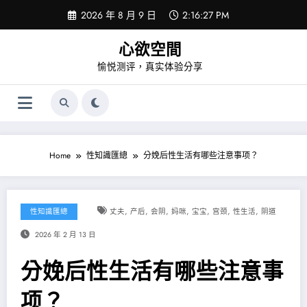
Skip
2026 年 8 月 9 日
2:16:28 PM
to
content
心欲空間
愉悦测评，真实体验分享
Home
性知識匯總
分娩后性生活有哪些注意事项？
,
,
,
,
,
,
,
性知識匯總
丈夫
产后
会阴
妈咪
宝宝
宫颈
性生活
阴道
2026 年 2 月 13 日
分娩后性生活有哪些注意事
项？