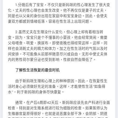
1.分娩后有了宝宝，不仅只是新妈咪的性心理发生了很大变
化，丈夫的性心理也会发生改变。他不再仅仅是妻子的丈夫，
同是也以父亲的身份出现在家庭中和宝宝身边。因此，会使夫
妻双方都感到情绪低落，容易在性生活上出现问题。
2.虽然丈夫在生理没什么变化，但心理上却有着相当转
变。因为，宝宝只是个不懂事的小婴孩，他会经常哭闹，需要
父母喂食、哄爱、换尿布，即使夜晚也得经常这样。这样，同
样也会消耗丈夫的精力和体力。加之在性生活时的气氛以及时
间安排，不可能像从前那样随意尽兴或自由，无形中使丈夫体
内的男性荷尔蒙分泌也受到影响，性欲自然会降低了。
了解性生活恢复的最佳时机
由于新妈咪生理和心理上的种种原因，因此，在恢复性生
活时身心必须做好充足的准备。这样，才能使性生活“如鱼得
水”，利于新妈咪的身体尽快康复。
通常，在产后6周即42天后，新妈咪应该先去产科进行全面
检查，特别是对生殖系统进行较为细致的检查。如果医师认为
生殖器官复原得很好，也就是说恶露全部干净，会阴部、阴道