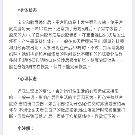
*身体状态
宝宝和胎盘娩出后，子宫肌肉马上发生强烈收缩，使子宫
底高度每天下降1-2厘米，通常到了分娩6周后，子宫才恢复了
原来的大小;子宫内膜基底层蜕膜组织，在宝宝娩出2-3天后发生
坏死，产生恶露排出体外，一般在10天后逐渐停止;卵巢的排卵
和月经再次出现，大多出现在产后6-8周时，不过，持续哺乳的
妈咪，她们排卵和月经恢复的时间要比不哺乳的妈咪要延后许
多时间;阴道壁和阴道口在分娩后极度扩张，黏膜皱襞消失，一
般在分娩3周左右恢复，但并不能完全恢复。
*心理状态
妈咪生理上的变化，会对她们性生活的心理造成直接影
响。一般来讲，影响产后性生活的主要因素为，担心生殖器官
感染;害怕伤口受伤，如会阴部位切开;担心性交时疼痛或害怕再
怀孕;不想让丈夫看见自己的肚皮松弛;性生活进行时常被宝宝打
断，导致兴致低落;产后一直处于抑郁情绪中，性欲低下等。
小注解：