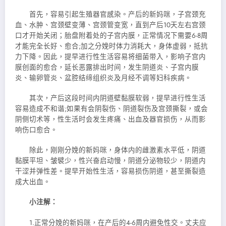
首先，容易引起生殖器官感染。产后的新妈咪，子宫颈充
血、水肿、宫颈壁变薄、宫颈管变宽，直到产后10天左右宫颈
口才开始关闭；胎盘附着处的子宫内膜，正常情况下需要6-8周
才能完全长好、愈合;加之分娩时体力消耗大，身体虚弱，抵抗
力下降。因此，提早进行性生活容易将细菌带入，影响子宫内
膜创面的愈合，延长恶露排出时间，发生阴道炎、子宫内膜
炎、输卵管炎、盆腔结缔组织炎及月经不调等妇科疾病。
其次，产后这段时间内阴道壁黏膜软弱，提早进行性生活
容易造成不和谐;如果有会阴裂伤、阴道裂伤及宫颈撕裂，或会
阴侧切术等，性生活时会发生疼痛、出血及器官损伤，从而影
响伤口愈合。
除此，刚刚分娩的新妈咪，身体内的雌激素水平低，阴道
黏膜平坦、皱襞少，性兴奋启动慢，阴道分泌物较少，阴道内
干涩并弹性差。提早开始性生活，容易损伤阴道，甚至撕裂造
成大出血。
小注解：
1.正常分娩的新妈咪，在产后的4-6周内避免性交。丈夫应