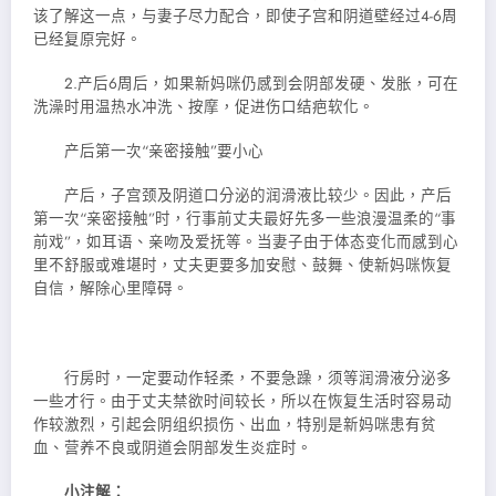
该了解这一点，与妻子尽力配合，即使子宫和阴道壁经过4-6周
已经复原完好。
2.产后6周后，如果新妈咪仍感到会阴部发硬、发胀，可在
洗澡时用温热水冲洗、按摩，促进伤口结疤软化。
产后第一次“亲密接触”要小心
产后，子宫颈及阴道口分泌的润滑液比较少。因此，产后
第一次“亲密接触”时，行事前丈夫最好先多一些浪漫温柔的“事
前戏”，如耳语、亲吻及爱抚等。当妻子由于体态变化而感到心
里不舒服或难堪时，丈夫更要多加安慰、鼓舞、使新妈咪恢复
自信，解除心里障碍。
行房时，一定要动作轻柔，不要急躁，须等润滑液分泌多
一些才行。由于丈夫禁欲时间较长，所以在恢复生活时容易动
作较激烈，引起会阴组织损伤、出血，特别是新妈咪患有贫
血、营养不良或阴道会阴部发生炎症时。
小注解：