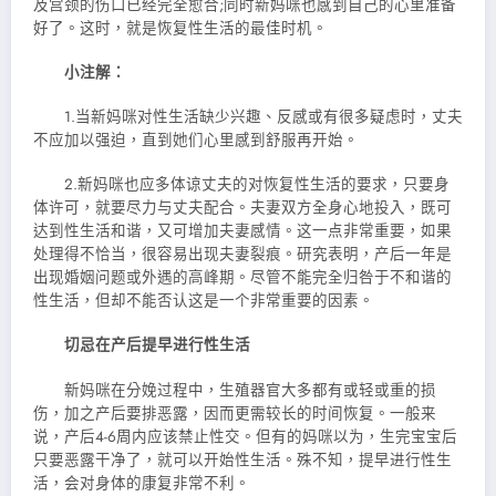
及宫颈的伤口已经完全愈合;同时新妈咪也感到自己的心里准备
好了。这时，就是恢复性生活的最佳时机。
小注解：
1.当新妈咪对性生活缺少兴趣、反感或有很多疑虑时，丈夫
不应加以强迫，直到她们心里感到舒服再开始。
2.新妈咪也应多体谅丈夫的对恢复性生活的要求，只要身
体许可，就要尽力与丈夫配合。夫妻双方全身心地投入，既可
达到性生活和谐，又可增加夫妻感情。这一点非常重要，如果
处理得不恰当，很容易出现夫妻裂痕。研究表明，产后一年是
出现婚姻问题或外遇的高峰期。尽管不能完全归咎于不和谐的
性生活，但却不能否认这是一个非常重要的因素。
切忌在产后提早进行性生活
新妈咪在分娩过程中，生殖器官大多都有或轻或重的损
伤，加之产后要排恶露，因而更需较长的时间恢复。一般来
说，产后4-6周内应该禁止性交。但有的妈咪以为，生完宝宝后
只要恶露干净了，就可以开始性生活。殊不知，提早进行性生
活，会对身体的康复非常不利。