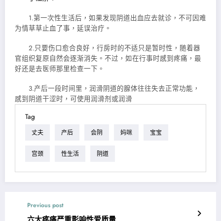
1.第一次性生活后，如果发现阴道出血应去就诊，不可因难
为情草草止血了事，延误治疗。
2.只要伤口愈合良好，行房时的不适只是暂时性，随着器
官组织复原自然会逐渐消失。不过，如在行事时感到疼痛，最
好还是去医师那里检查一下。
3.产后一段时间里，润滑阴道的腺体往往失去正常功能，
感到阴道干涩时，可使用润滑剂或润滑
Tag
丈夫
产后
会阴
妈咪
宝宝
宫颈
性生活
阴道
Previous post
六大疼痛严重影响性爱质量