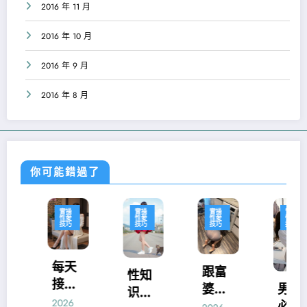
2016 年 11 月
2016 年 10 月
2016 年 9 月
2016 年 8 月
你可能錯過了
實操
實操
實操
實操
性愛
性愛
性愛
性愛
技巧
技巧
技巧
技巧
每天
跟富
性知
接吻
婆一
男女
识：
三次
2026
夜情
必知