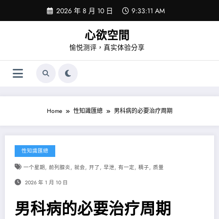
Skip
2026 年 8 月 10 日
9:33:12 AM
to
content
心欲空間
愉悦测评，真实体验分享
Home
性知識匯總
男科病的必要治疗周期
性知識匯總
,
,
,
,
,
,
,
一个星期
前列腺炎
就会
开了
早泄
有一定
精子
质量
2026 年 1 月 10 日
男科病的必要治疗周期