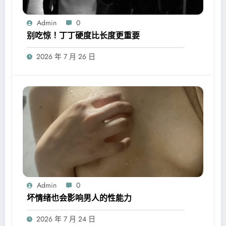
Admin
0
别吃惊！丁丁硬度比长度更重要
2026 年 7 月 26 日
Admin
0
坏情绪也会影响男人的性能力
2026 年 7 月 24 日