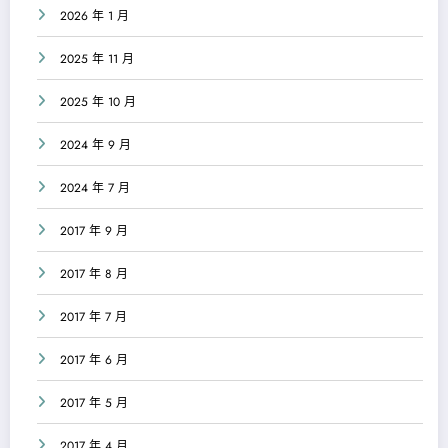
2026 年 1 月
2025 年 11 月
2025 年 10 月
2024 年 9 月
2024 年 7 月
2017 年 9 月
2017 年 8 月
2017 年 7 月
2017 年 6 月
2017 年 5 月
2017 年 4 月