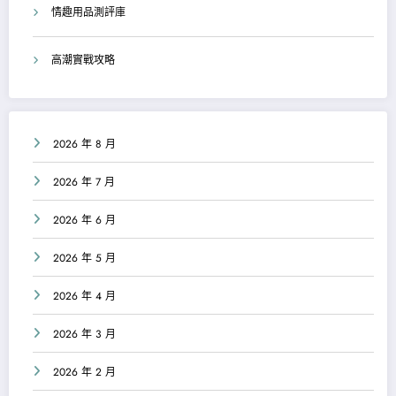
情趣用品測評庫
高潮實戰攻略
2026 年 8 月
2026 年 7 月
2026 年 6 月
2026 年 5 月
2026 年 4 月
2026 年 3 月
2026 年 2 月