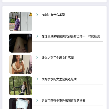
“叫床”有什么类型
在性高潮来临前男女都会有怎样不一样的感受
让你达到三个层次性高潮
很好喷水的女生是爽还是病
男女可获得多重性高潮背后的秘密