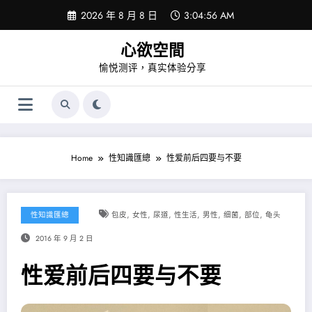
Skip
2026 年 8 月 8 日
3:04:56 AM
to
content
心欲空間
愉悦测评，真实体验分享
Home
性知識匯總
性爱前后四要与不要
,
,
,
,
,
,
,
性知識匯總
包皮
女性
尿道
性生活
男性
细菌
部位
龟头
2016 年 9 月 2 日
性爱前后四要与不要