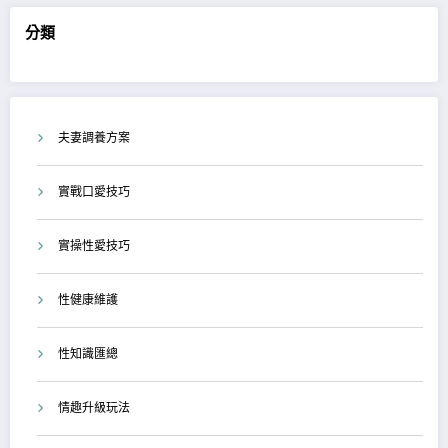
分類
夫妻調養方案
實戰口愛技巧
實操性愛技巧
性健康維護
性知識匯總
情趣升級玩法