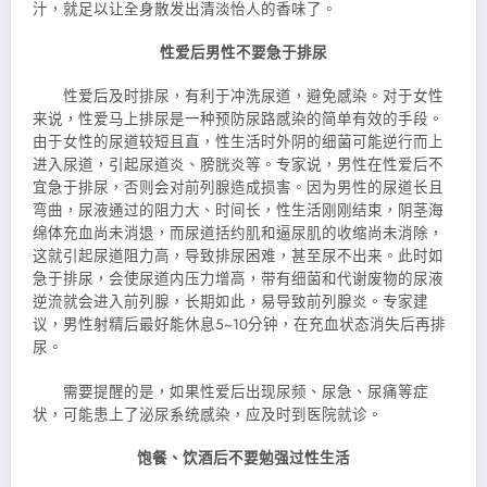
汁，就足以让全身散发出清淡怡人的香味了。
性爱后男性不要急于排尿
性爱后及时排尿，有利于冲洗尿道，避免感染。对于女性
来说，性爱马上排尿是一种预防尿路感染的简单有效的手段。
由于女性的尿道较短且直，性生活时外阴的细菌可能逆行而上
进入尿道，引起尿道炎、膀胱炎等。专家说，男性在性爱后不
宜急于排尿，否则会对前列腺造成损害。因为男性的尿道长且
弯曲，尿液通过的阻力大、时间长，性生活刚刚结束，阴茎海
绵体充血尚未消退，而尿道括约肌和逼尿肌的收缩尚未消除，
这就引起尿道阻力高，导致排尿困难，甚至尿不出来。此时如
急于排尿，会使尿道内压力增高，带有细菌和代谢废物的尿液
逆流就会进入前列腺，长期如此，易导致前列腺炎。专家建
议，男性射精后最好能休息5~10分钟，在充血状态消失后再排
尿。
需要提醒的是，如果性爱后出现尿频、尿急、尿痛等症
状，可能患上了泌尿系统感染，应及时到医院就诊。
饱餐、饮酒后不要勉强过性生活