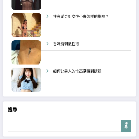
性高潮会对女性带来怎样的影响？
香味能刺激性欲
如何让男人的性高潮得到延续
搜尋
搜
尋