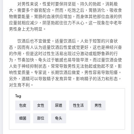
对男性来说，性爱时要保持坚挺、持久的勃起，消耗极
大，需要多个器官配合。然而，吃饱之后，胃肠消化、吸收食
物需要能量，胃肠的血液供应增加，而身体其他部位血液的供
应量就相应减少，阴茎勃起往往力不从心。这一现象在中老年
男性身上尤为明显。
饮酒后也不宜做爱，适量饮酒后，人处于短暂的兴奋状
态，因而有人认为适量饮酒后性爱感觉更好，这也是神经兴奋
的作用，但是这时过性生活易出现过分激动或粗野鲁莽的行
为，节奏加快、龟头过于敏感也易导致早泄。而过量饮酒会使
人处于神经抑制状态，常常导致男性无法勃起或勃起不坚，影
响性爱质量。专家说，长期饮酒后做爱，男性容易导致阳痿。
另外，酒精可以导致精子发育异常，影响精子的活力和形态，
对生育不利。
Tag
包皮
女性
尿道
性生活
男性
细菌
部位
龟头