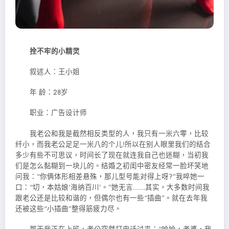
拴不牢的小精灵
叙述人：王小姐
年 龄：28岁
职业：广告设计师
我老公和我是截然相反类型的人，我只有一米六零，比较
纤小，而我老公足足一米八的个儿!所以在别人眼里我们的结合
多少有些不可思议，时间长了现在就连我自己也迷糊，当初我
们是怎么黏糊到一块儿的。结婚之初闺中密友经常一脸坏笑地
问我：“你俩体形相差悬殊，那儿型号能对得上呀?”我啐她一
口：“切，本姑娘‘海纳百川’。”她无言……其实，大多数时间我
跟老公还是比较和谐的，但偶尔也有一些“插曲”。就在去年我
还被这些“小插曲”整得筋疲力尽。