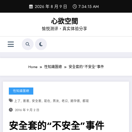
Skip
2026 年 8 月 9 日
7:34:15 AM
to
content
心欲空間
愉悦测评，真实体验分享
Home
性知識匯總
安全套的“不安全”事件
性知識匯總
,
,
,
,
,
,
,
上了
套套
安全套
是在
男友
老公
避孕套
都是
2016 年 9 月 2 日
安全套的“不安全”事件