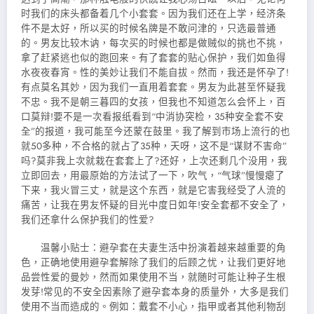
时我们的床头都备着几个小套套。因为我们还在上学，经济条
件不是太好，所以买的时候名牌是不敢问津的，只选最普通
的。男友比较木讷，每次买的时候也都是做贼似的挑也不挑，
拿了赶紧逃也似的跑回来。有了套套的贴心保护，我们如鱼得
水夜夜春宵。性的美妙让我们不能自拔。然而，我还是怀孕了!
有点莫名其妙，因为我们一直用着套套。男友为此甚至怀疑我
不忠。我不是朝三暮四的女孩，但我也不知道怎么会怀上，百
口莫辩!要不是一次看报纸看到“中消协突检，35种安全套不安
全”的报道，我可能至今还蒙在鼓里。我了解到市场上流行的也
就50多种，不合格的就占了35种，天呀，这不是“谋财不害命”
吗?莫非我上次就栽在套套上了?还好，上次还剩几个没用，我
立即回去，用最原始的方法试了一下，吹气，“气球”慢慢瘪了
下来，我火冒三丈，就是这个东西，就是它害我经受了人流的
痛苦，让我在男友怀疑的目光中度日如年!安全套都不安全了，
我们还拿什么保护我们的性爱?
温馨小贴士：避孕套在夫妻生活中扮演着越来越重要的角
色，正确地使用避孕套解除了我们
的后顾之忧，让我们更好地
品尝性爱的曼妙，然而如果使用不当，就随时可能让种子生根
发芽!常见的不安全因素除了避孕套本身的质量外，大多是我们
使用不当而造成的。例如：戴套不小心，指甲或者其他利物刮