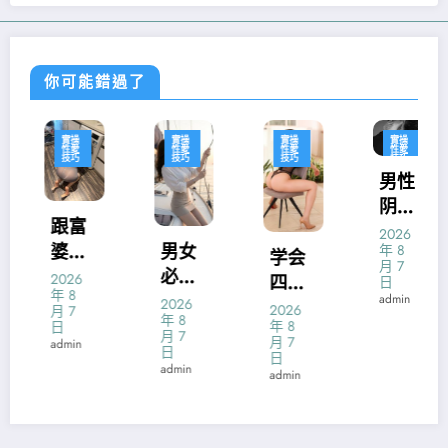
你可能錯過了
實操
實操
實操
實操
性愛
性愛
性愛
性愛
技巧
技巧
技巧
技巧
男性
阴茎
跟富
锻
2026
婆一
男女
年 8
炼：
学会
月 7
夜情
必知
硬度
2026
四种
日
年 8
后就
的爱
admin
强化
2026
性交
2026
月 7
年 8
一步
抚阴
年 8
日
诀窍
运动
月 7
月 7
admin
一步
道3大
日
征服
日
admin
走入
法宝
admin
你的
深渊
男人