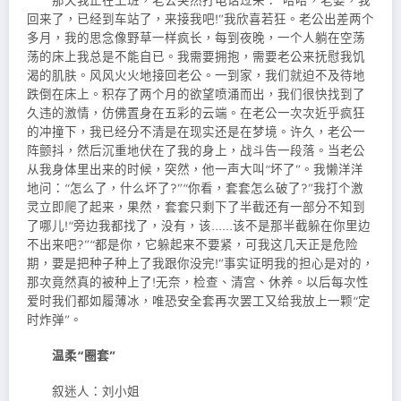
那天我正在上班，老公突然打电话过来：“哈哈，老婆，我
回来了，已经到车站了，来接我吧!”我欣喜若狂。老公出差两个
多月，我的思念像野草一样疯长，每到夜晚，一个人躺在空荡
荡的床上我总是不能自已。我需要拥抱，需要老公来抚慰我饥
渴的肌肤。风风火火地接回老公。一到家，我们就迫不及待地
跌倒在床上。积存了两个月的欲望喷涌而出，我们很快找到了
久违的激情，仿佛置身在五彩的云端。在老公一次次近乎疯狂
的冲撞下，我已经分不清是在现实还是在梦境。许久，老公一
阵颤抖，然后沉重地伏在了我的身上，战斗告一段落。当老公
从我身体里出来的时候，突然，他一声大叫“坏了”。我懒洋洋
地问：“怎么了，什么坏了?”“你看，套套怎么破了?”我打个激
灵立即爬了起来，果然，套套只剩下了半截还有一部分不知到
了哪儿!“旁边我都找了，没有，该……该不是那半截躲在你里边
不出来吧?”“都是你，它躲起来不要紧，可我这几天正是危险
期，要是把种子种上了我跟你没完!”事实证明我的担心是对的，
那次竟然真的被种上了!无奈，检查、清宫、休养。以后每次性
爱时我们都如履薄冰，唯恐安全套再次罢工又给我放上一颗“定
时炸弹”。
温柔“圈套”
叙迷人：刘小姐