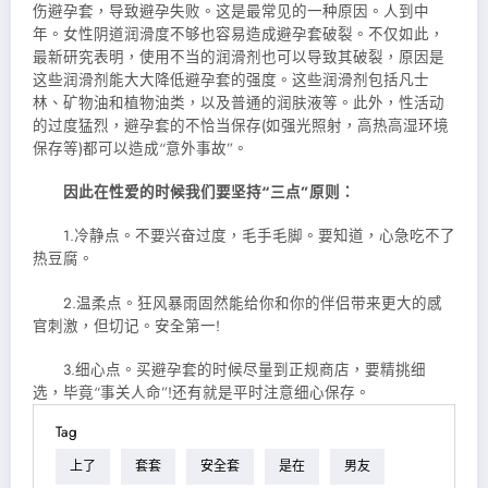
伤避孕套，导致避孕失败。这是最常见的一种原因。人到中
年。女性阴道润滑度不够也容易造成避孕套破裂。不仅如此，
最新研究表明，使用不当的润滑剂也可以导致其破裂，原因是
这些润滑剂能大大降低避孕套的强度。这些润滑剂包括凡士
林、矿物油和植物油类，以及普通的润肤液等。此外，性活动
的过度猛烈，避孕套的不恰当保存(如强光照射，高热高湿环境
保存等)都可以造成“意外事故”。
因此在性爱的时候我们要坚持“三点”原则：
1.冷静点。不要兴奋过度，毛手毛脚。要知道，心急吃不了
热豆腐。
2.温柔点。狂风暴雨固然能给你和你的伴侣带来更大的感
官刺激，但切记。安全第一!
3.细心点。买避孕套的时候尽量到正规商店，要精挑细
选，毕竟“事关人命”!还有就是平时注意细心保存。
Tag
上了
套套
安全套
是在
男友