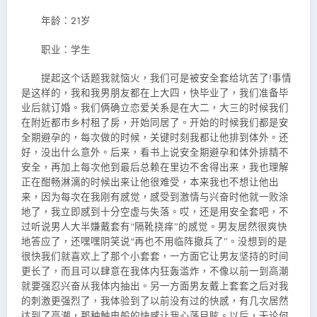
年龄：21岁
职业：学生
提起这个话题我就恼火，我们可是被安全套给坑苦了!事情
是这样的，我和我男朋友都在上大四，快毕业了，我们准备毕
业后就订婚。我们俩确立恋爱关系是在大二，大三的时候我们
在附近都市乡村租了房，开始同居了。开始的时候我们都是安
全期避孕的，每次做的时候，关键时刻我都让他排到体外。还
好，没出什么意外。后来，看书上说安全期避孕和体外排精不
安全，再加上每次他到最后总赖在里边不舍得出来，我也理解
正在酣畅淋漓的时候出来让他很难受，本来我也不想让他出
来，因为每次在我刚有感觉，感受到激情与兴奋时他就一败涂
地了，我立即感到十分空虚与失落。哎，还是用安全套吧，不
过听说男人大半嫌戴套有“隔靴挠痒”的感觉。男友居然很爽快
地答应了，还嘿嘿阴笑说“再也不用临阵撤兵了”。没想到的是
很快我们就喜欢上了那个小套套，一方面它让男友坚持的时间
更长了，而且可以肆意在我体内狂轰滥炸，不像以前一到高潮
就要强忍兴奋从我体内抽出。另一方面男友戴上套套之后对我
的刺激更强烈了，我体验到了以前没有过的快感，有几次居然
达到了高潮，那种触电般的快感让我心荡目眩。以后，无论何