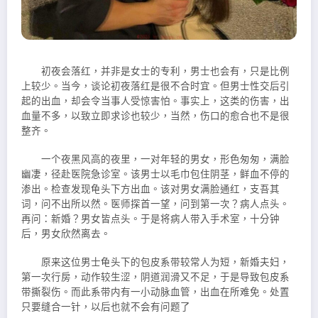
初夜会落红，并非是女士的专利，男士也会有，只是比例
上较少。当今，谈论初夜落红是很不合时宜。但男士性交后引
起的出血，却会令当事人受惊害怕。事实上，这类的伤害，出
血量不多，以致立即求诊也较少，当然，伤口的愈合也不是很
整齐。
一个夜黑风高的夜里，一对年轻的男女，形色匆匆，满脸
幽凄，径赴医院急诊室。该男士以毛巾包住阴茎，鲜血不停的
渗出。检查发现龟头下方出血。该对男女满脸通红，支吾其
词，问不出所以然。医师探首一望，问到第一次？病人点头。
再问：新婚？男女皆点头。于是将病人带入手术室，十分钟
后，男女欣然离去。
原来这位男士龟头下的包皮系带较常人为短，新婚夫妇，
第一次行房，动作较生涩，阴道润滑又不足，于是导致包皮系
带撕裂伤。而此系带内有一小动脉血管，出血在所难免。处置
只要缝合一针，以后也就不会有问题了