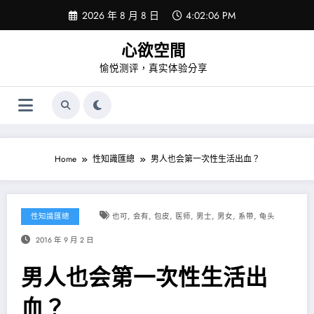
Skip
2026 年 8 月 8 日
4:02:06 PM
to
content
心欲空間
愉悦测评，真实体验分享
Home
性知識匯總
男人也会第一次性生活出血？
,
,
,
,
,
,
,
性知識匯總
也可
会有
包皮
医师
男士
男女
系带
龟头
2016 年 9 月 2 日
男人也会第一次性生活出
血？