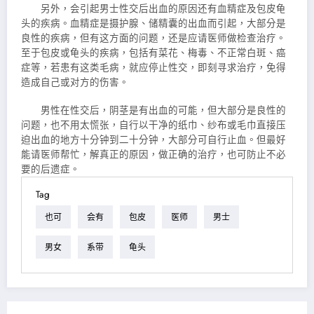
另外，会引起男士性交后出血的原因还有血精症及包皮龟
头的疾病。血精症是摄护腺、
储精囊的出血而引起，大部分是
良性的疾病，但有这方面的问题，还是应请医师做检查治疗。
至于包皮或龟头的疾病，包括有菜花、梅毒、不正常白斑、癌
症等，若患有这类毛病，就应停止性交，即刻寻求治疗，免得
造成自己或对方的伤害。
男性在性交后，阴茎是有出血的可能，但大部分是良性的
问题，也不用太慌张，自行以干净的纸巾、纱布或毛巾直接压
迫出血的地方十分钟到二十分钟，大部分可自行止血。但最好
能请医师帮忙，解真正的原因，做正确的治疗，也可防止不必
要的后遗症。
Tag
也可
会有
包皮
医师
男士
男女
系带
龟头