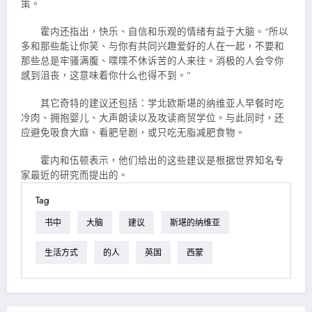
策。
霍内还指出，快乐、自信和乐观的情绪有益于大脑。“所以
多和那些能让你笑、与你有共同兴趣爱好的人在一起，不要和
那些总是牢骚满腹、喋喋不休诉苦的人来往。消极的人会令你
感到沮丧，这意味着你什么也得不到。”
其它奇特的建议还包括：学北欧斯堪的纳维亚人早餐时吃
冷肉、拥抱婴儿、大声朗读以及攻读商贸学位。与此同时，还
应避免吸食大麻、看肥皂剧，或只吃无脂减肥食物。
霍内和伍顿表示，他们给出的这些建议是根据世界知名专
家最近的研究而提出的。
Tag
书中
大脑
建议
斯堪的纳维亚
生活方式
的人
英国
西蒙