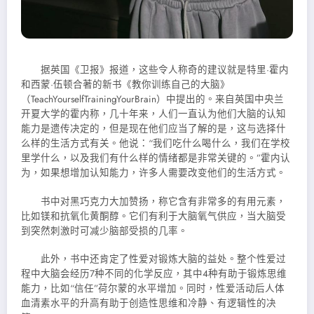
据
英国《卫报》报道，这些令人称奇的建议就是特里·霍内
和西蒙·伍顿合著的新书《教你训练自己的大脑》
（TeachYourselfTrainingYourBrain）中提出的。来自英国中央兰
开夏大学的霍内称，几十年来，人们一直认为他们大脑的认知
能力是遗传决定的，但是现在他们应当了解的是，这与选择什
么样的生活方式有关。他说：“我们吃什么喝什么，我们在学校
里学什么，以及我们有什么样的情绪都是非常关键的。”霍内认
为，如果想增加认知能力，许多人需要改变他们的生活方式。
书中对黑巧克力大加赞扬，称它含有非常多的有用元素，
比如镁和抗氧化黄酮醇。它们有利于大脑氧气供应，当大脑受
到突然刺激时可减少脑部受损的几率。
此外，书中还肯定了性爱对锻炼大脑的益处。整个性爱过
程中大脑会经历7种不同的化学反应，其中4种有助于锻炼思维
能力，比如“信任”荷尔蒙的水平增加。同时，性爱活动后人体
血清素水平的升高有助于创造性思维和冷静、有逻辑性的决