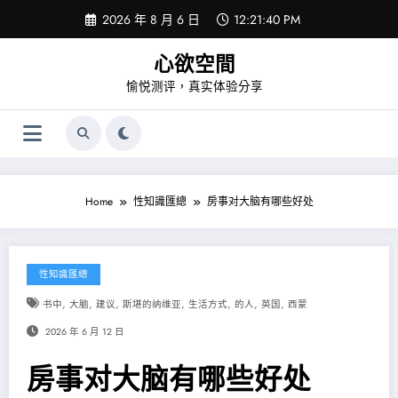
Skip
2026 年 8 月 6 日
12:21:41 PM
to
content
心欲空間
愉悦测评，真实体验分享
Home
性知識匯總
房事对大脑有哪些好处
性知識匯總
,
,
,
,
,
,
,
书中
大脑
建议
斯堪的纳维亚
生活方式
的人
英国
西蒙
2026 年 6 月 12 日
房事对大脑有哪些好处