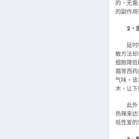
的，无需
的副作用
2、
延时喷
敏方法却
细胞降低
霜等西药
气味。该
木，让下
此外，
热辣来达
低性爱的