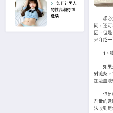
如何让男人
的性高潮得到
延续
想必大
间，还可
因。但是
来介绍一
1、
如果对
射链条。
加速血液
但是延
剂量的延
法收到足