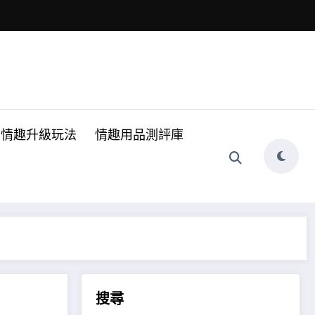
情趣升級玩法
情趣用品測評庫
搜尋