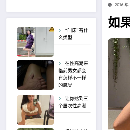
2016 年
如
“叫床”有什
么类型
在性高潮来
临前男女都会
有怎样不一样
的感受
让你达到三
个层次性高潮