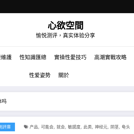
心欲空間
愉悦测评，真实体验分享
康維護
性知識匯總
實操性愛技巧
高潮實戰攻略
性爱姿势
關於
体吗
,
,
,
,
,
,
,
測評庫
产品
可能会
就会
敏感度
此类
神经元
阴茎
龟头