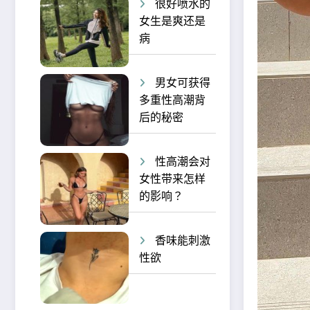
很好喷水的
女生是爽还是
病
男女可获得
多重性高潮背
后的秘密
性高潮会对
女性带来怎样
的影响？
香味能刺激
性欲