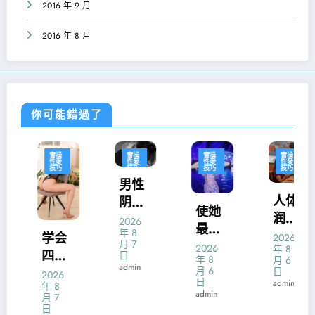
2016 年 9 月
2016 年 8 月
你可能錯過了
實操
實操
實操
實操
性愛
性愛
性愛
性愛
技巧
技巧
技巧
技巧
男性
人体
阴茎
使她
润滑
锻
2026
最易
年 8
液什
炼：
学会
2026
月 7
达到
2026
年 8
么牌
硬度
四种
日
年 8
月 6
性高
admin
子好
强化
月 6
性交
日
2026
潮体
日
admin
年 8
诀窍
运动
admin
月 7
位的
征服
日