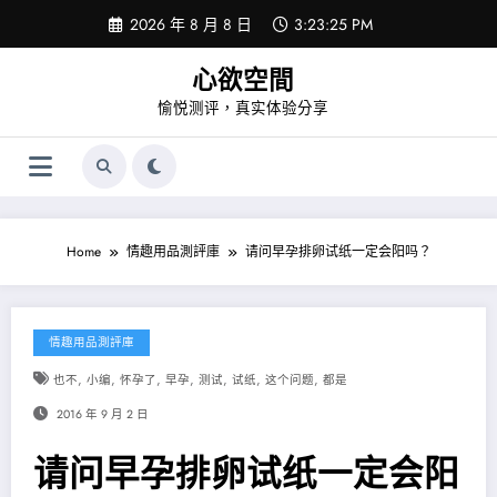
Skip
2026 年 8 月 8 日
3:23:25 PM
to
content
心欲空間
愉悦测评，真实体验分享
Home
情趣用品測評庫
请问早孕排卵试纸一定会阳吗？
情趣用品測評庫
,
,
,
,
,
,
,
也不
小编
怀孕了
早孕
测试
试纸
这个问题
都是
2016 年 9 月 2 日
请问早孕排卵试纸一定会阳