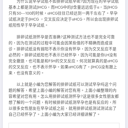
为什么说早孕试纸不如排卵试纸早呢?因为现在的早孕试纸
基本上都是测试βHCG，而HCG中的β含量远远低于α，当βHCG
只有50―100的时候，αHCG往往已经达到一两千左右了。早
孕
试纸决定于βHCG ，交叉反应决定于αHCG，所以会出现排卵试
纸阳性早于早孕试纸。
排卵试纸测怀孕是否准确?这种测试方法也不是完全可靠
的，因为在测试的过程中可能会因某些值的不精确而造成误
诊。排卵试纸没有弱阳不表示你没有怀孕，因为交叉反应不是
必然的。排卵试纸阳也不表示已经怀孕，因为可能是你LH没有
完全撤退，也可能是和FSH的交叉反应。何况就算真的是αHCG
的交叉反应，也不表示怀孕。如果αHCG有了，βHCG没有跟上
来，也没有意义的。
以上就是小编为您解答的排卵试纸可以测试早孕吗这个问
题的解答，希望上面小编的解答对您有用。上面小编整理的内
容希望对您有用。怎么用排卵试纸测怀孕?这是很多女性朋友都
想了解的一个问题，有时候排卵试纸测早孕也是有反应的，所
以很多女性朋友在早孕试纸之前，就用排卵试纸测试测试出了
自己已经怀孕了。上面小编为大家已经详细讲解了。