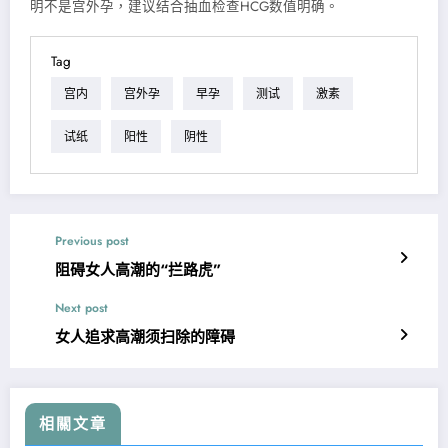
明不是宫外孕，建议结合抽血检查HCG数值明确。
Tag
宫内
宫外孕
早孕
测试
激素
试纸
阳性
阴性
Previous post
阻碍女人高潮的“拦路虎”
Next post
女人追求高潮须扫除的障碍
相關文章