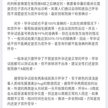
的判断是需要在医院做B超之后确定的，需要看孕囊的着床位置
是否在子宫内才能作出诊断。如果人们通过自测知道自己怀孕
而不清楚是否为宫外孕的话，最好到医院做个检查确诊。
另外，早孕试纸也不是100％准确的。比如在病理情况下，
如宫外孕、葡萄胎或绒毛膜癌等，也会出现阳性反应。并且，
早孕试纸虽号称具有99％的准确率，但在没有医生指导的情况
下，一般测试结果只能达到50％-75％的精确率。因此，早孕试
纸不但不能确定是否为宫外孕，甚至有时都不能准确判断是否
怀孕。
一般来说只要怀孕了不管是宫外孕还是正常的怀孕，早孕
试纸都可以测试出来，但不排除测不出来，建议女性们还是到
医院做个B超检查。
通常验孕试纸有两条线就表示怀孕了，至于颜色的深浅是
看人类绒毛膜激素(β-hcg)的数值而定，通常怀孕两周就验的出
来，所谓的两周是从月经第一天开始算的两周，怀孕4―5周就
会从超音波看到受孕位置，但这是以周期正常的人而定，如果
周期不正常，相对时间也会拉长，需进一步去照B超，方知是宫
内还是子宫外受孕。