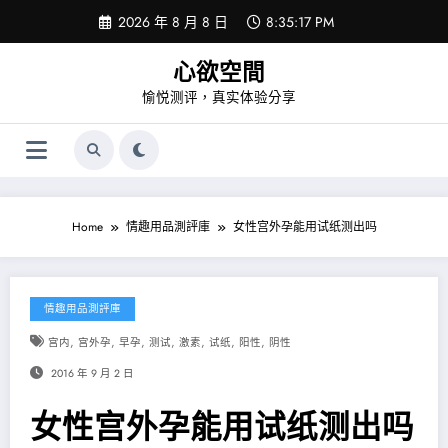
Skip
2026 年 8 月 8 日
8:35:17 PM
to
content
心欲空間
愉悦测评，真实体验分享
Home
情趣用品測評庫
女性宫外孕能用试纸测出吗
情趣用品測評庫
,
,
,
,
,
,
,
宫内
宫外孕
早孕
测试
激素
试纸
阳性
阴性
2016 年 9 月 2 日
女性宫外孕能用试纸测出吗