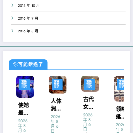
2016 年 10 月
2016 年 9 月
2016 年 8 月
你可能錯過了
實操
實操
實操
實操
性愛
性愛
性愛
性愛
技巧
技巧
技巧
技巧
古代
人体
使她
女人
润滑
领略
最易
最残
2026
液什
延续
2026
达到
年 8
忍的7
2026
年 8
么牌
高潮
月 6
2026
年 8
月 6
性高
大避
日
年 8
子好
月 6
颠峰
日