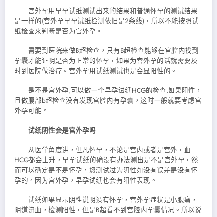
宫外孕用早孕试纸测试出来的结果和普通怀孕的测试结果
是一样的(宫外孕早孕试纸检测依旧是2条线)，所以不能按照试
纸检查来判断
是否为宫外孕。
需要到医院来做B超检查，只有B超检查能够在宫腔内找到
孕囊才能证明是否为正常的怀孕，如果为宫外孕的话就需要及
时到医院做治疗。宫外孕用试纸测试也是会显阳性的。
是不是宫外孕,可以做一个早孕试纸HCG的检查,如果阳性，
且做腹部b超检查没有发现宫腔内有孕囊，这时一般就要考虑宫
外孕可能。
试纸阴性会是宫外孕吗
从医学角度讲，但凡怀孕，不论是宫内或者是宫外，血
HCG都会上升，早孕试纸的确没有办法测出是不是宫外孕，然
而可以确定是不是怀孕，您测试过为阴性如没有误差是没有怀
孕的。因为宫外孕，早孕试纸也会有阳性表现。
试纸如果显示阴性说明没有怀孕，宫外孕症状是小腹痛，
阴道流血，检测阳性，但是B超看不到宫腔内孕囊情况。所以说