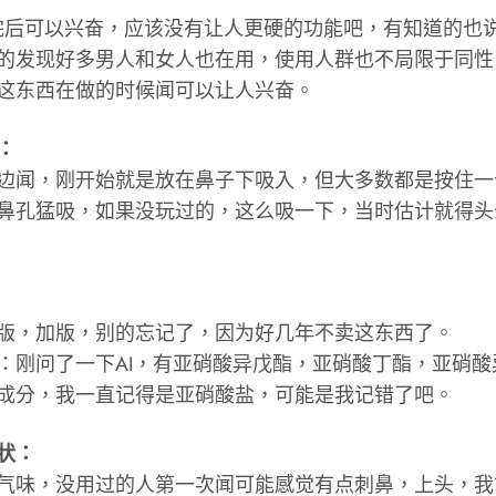
完后可以兴奋，应该没有让人更硬的功能吧，有知道的也
的发现好多男人和女人也在用，使用人群也不局限于同性
这东西在做的时候闻可以让人兴奋。
：
边闻，刚开始就是放在鼻子下吸入，但大多数都是按住一
鼻孔猛吸，如果没玩过的，这么吸一下，当时估计就得头
版，加版，别的忘记了，因为好几年不卖这东西了。
：刚问了一下AI，有亚硝酸异戊酯，亚硝酸丁酯，亚硝酸
成分，我一直记得是亚硝酸盐，可能是我记错了吧。
状：
气味，没用过的人第一次闻可能感觉有点刺鼻，上头，我