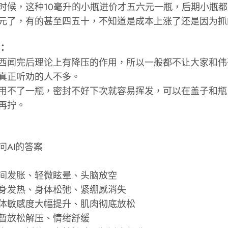
时候，这种10毫升的小瓶进价才五六元一瓶，后期小瓶
元了，有的甚至四五十，不知道是成本上涨了还是因为抓
：
西闻完后理论上有降压的作用，所以一般都不让大家和伟
真正听劝的人不多。
用不了一瓶，密封不好下次就容易挥发，可以在盖子和瓶
再拧。
问AI的答案
间发胀、轻微眩晕、头脑放空
身发热、身体松弛、紧绷感消失
体敏感度大幅提升、肌肉彻底放松
暂放松解压、情绪舒缓