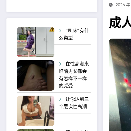
2026 年
成人
“叫床”有什
么类型
在性高潮来
临前男女都会
有怎样不一样
的感受
让你达到三
个层次性高潮