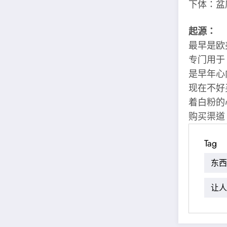
下体：盆
起源：
最早是欧
专门用于
是早年心
现在不好
着白粉的
购买渠道
Tag
东西
让人