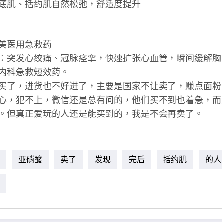
底肌、括约肌自然松弛，舒适度提升
美医用急救药
：突发心绞痛、冠脉痉挛，快速扩张心血管，瞬间缓解胸
内科急救短效药。
买了，进货也不好进了，主要是国家不让卖了，赚点面粉
心，犯不上，微信还是总有问的，他们买不到也着急，而
。但真正爱玩的人还是能买到的，我是不会再卖了。
亚硝酸
卖了
发现
完后
括约肌
的人