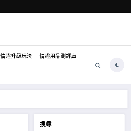
情趣升級玩法
情趣用品測評庫
搜尋