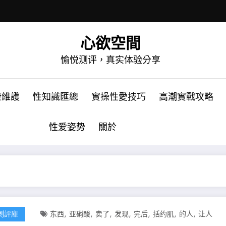
心欲空間
愉悦测评，真实体验分享
康維護
性知識匯總
實操性愛技巧
高潮實戰攻略
性爱姿势
關於
,
,
,
,
,
,
,
測評庫
东西
亚硝酸
卖了
发现
完后
括约肌
的人
让人