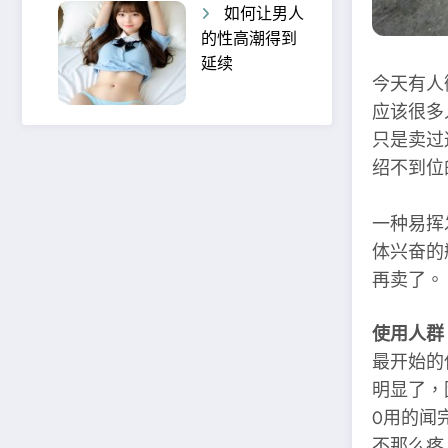
如何让男人
的性高潮得到
延续
今天有人
应该很多
只是卖过
绍不到位
R
一种易挥
体兴奋的
再卖了。
使用人群
最开始的
明显了，
0用的闻
不那么疼