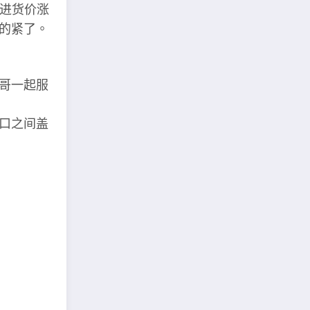
都进货价涨
的紧了。
哥一起服
口之间盖