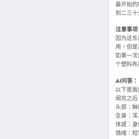
最开始的
到二三十
注意事项
因为这东
用，但是
如果一次
个塑料布
AI问答：
以下是我
闻完之后
头部：瞬
全身：浑
体感：身
情绪：短