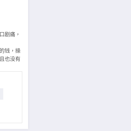
口剧痛，
的钱，操
且也没有