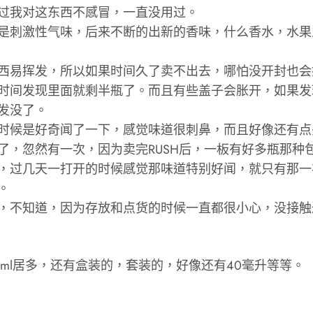
过我对这东西不感冒，一直没用过。
是刺激性气味，后来不断的出新的香味，什么香水，水果
西易挥发，所以如果时间久了卖不出去，哪怕没开封也会
时间发现里面就剩半瓶了。而且有些盖子会胀开，如果发
发没了。
时候是好奇闻了一下，感觉味道很刺鼻，而且好像还有点
了，忽然有一次，因为卖完RUSH后，一板有好多瓶那种
，过几天一打开的时候感觉那味道特别好闻，就只有那一
。
，不知道，因为存放和点货的时候一直都很小心，没接触
和30ml居多，还有盒装的，套装的，好像还有40毫升等等。