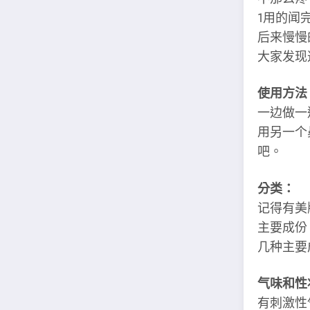
1用的闻
后来慢慢
大家发现
使用方法
一边做一
用另一个
吧。
分类：
记得有美
主要成份
几种主要
气味和性
有刺激性