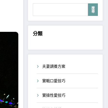
搜
尋
分類
夫妻調養方案
實戰口愛技巧
實操性愛技巧