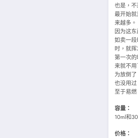
也是，不
最开始就
来越多。
因为这东
如卖一段
时，就挥
第一次的
来就不用
为放倒了
也没用过
至于易燃
容量：
10ml
价格：