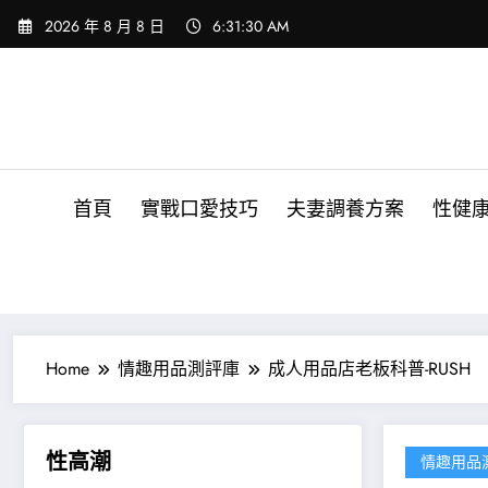
Skip
2026 年 8 月 8 日
6:31:31 AM
to
content
首頁
實戰口愛技巧
夫妻調養方案
性健
Home
情趣用品測評庫
成人用品店老板科普-RUSH
性高潮
情趣用品