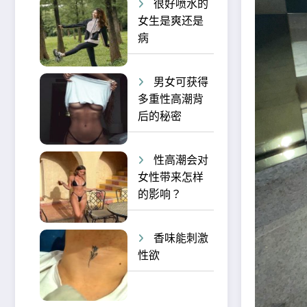
很好喷水的
女生是爽还是
病
男女可获得
多重性高潮背
后的秘密
性高潮会对
女性带来怎样
的影响？
香味能刺激
性欲