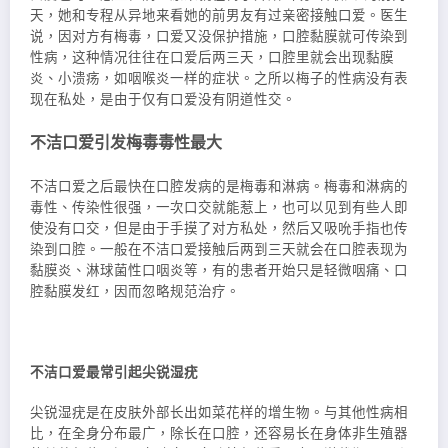
天，她和专程从异地来看她的前男友有过亲密接触口爱。医生
说，因对方有梅毒，口爱又没保护措施，口腔黏膜就可传染到
性病，这种情况往往在口爱后两三天，口腔里就会出现黏膜
炎、小溃疡，如咽喉炎一样的症状。之所以梅子的性病没有表
现在私处，是由于仅有口爱没有阴道性交。
不洁口爱引发梅毒毒性最大
不洁口爱之后最快在口腔发病的是梅毒和淋病。梅毒和淋病的
毒性、传染性很强，一次口交就能惹上，也可以见到有些人即
使没有口交，但是由于手摸了对方私处，然后又吸吮手指也传
染到口腔。一般在不洁口爱接触后两到三天就会在口腔表现为
黏膜炎、淋球菌性口咽炎等，有的患者开始只是轻微咽痛、口
腔黏膜发红，因而忽略规范治疗。
不洁口爱最常引起尖锐湿疣
尖锐湿疣是在皮肤外部长出如菜花样的增生物。与其他性病相
比，在全身分布最广，除长在口腔，还容易长在身体非生殖器