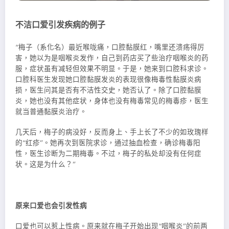
不洁口爱引发疾病的例子
“梅子（系化名）最近喉咙痛，口腔黏膜红，嘴里还溃疡得厉
害，她以为是咽喉炎发作，自己到药店买了些治疗咽喉炎的药
服，症状虽有减轻但效果不明显。于是，她来到口腔科求诊。
口腔科医生发现她口腔黏膜发炎的表现很像梅毒性黏膜炎病
损，医生问其是否有不洁性交史，她否认了。除了口腔黏膜
炎，她也没有其他症状，身体也没有梅毒常见的梅毒疹，医生
就当普通黏膜炎治疗。
几天后，梅子的病没好，反而身上、手上长了不少的如玫瑰样
的“红疹”。她再次到医院求诊，通过抽血检查，确诊梅毒阳
性，医生诊断为二期梅毒。不过，梅子的私处却没有任何症
状。这是为什么？”
原来口爱也会引发性病
口爱也可以惹上性病。原来就在梅子开始出现“咽喉炎”的前两