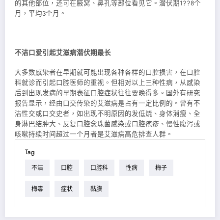
的其他部位，还可在腋窝、鼻孔等部位看见它。潜伏期1??8个
月，平均3个月。
不洁口爱引起艾滋病潜伏期最长
大多数感染者在早期就可能出现各种各样的口腔损害，在口腔
科就诊而引起口腔医师的重视。但相对以上三种性病，从感染
后到出现发病的早期表征口腔症状往往要晚得多。国外有研究
报告显示，经由口交传染的艾滋病是占有一定比例的。曾有不
洁性交或口交史者，如出现不明原因的发低烧、身体消瘦、全
身淋巴结肿大、反复口腔念珠菌感染或口腔疱疹、慢性腹泻或
咳嗽持续时间超过一个月者是艾滋病高危排查人群。
Tag
不洁
口腔
口腔科
性病
梅子
梅毒
症状
黏膜