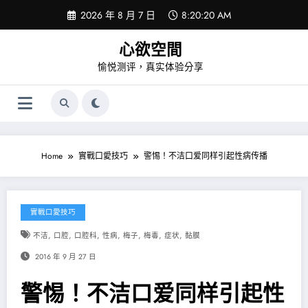
Skip
2026 年 8 月 7 日
8:20:20 AM
to
content
心欲空間
愉悦测评，真实体验分享
Home
實戰口愛技巧
警惕！不洁口爱同样引起性病传播
實戰口愛技巧
,
,
,
,
,
,
,
不洁
口腔
口腔科
性病
梅子
梅毒
症状
黏膜
2016 年 9 月 27 日
警惕！不洁口爱同样引起性