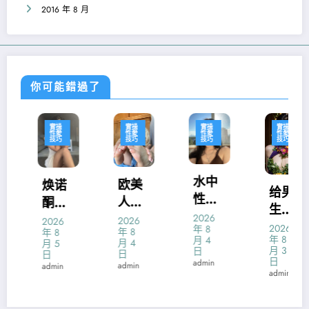
2016 年 8 月
你可能錯過了
實操
實操
實操
實操
性愛
性愛
性愛
性愛
技巧
技巧
技巧
技巧
水中
欧美
焕诺
给男
性爱
人性
酮的
生口
的技
生活
主要
2026
2026
2026
爱的
2026
年 8
年 8
巧
年 8
真的
功效
年 8
月 4
口技
月 4
月 5
月 3
日
有那
是什
日
日
日
admin
admin
admin
么开
么
admin
放吗