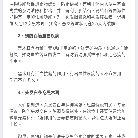
种物质能够促进胃肠蠕动，防止便秘，有利于体内大便中有毒
物质的及时清除和排出，并且有利于胆结石、肾结石等内源性
异物有一定的化解功能。对于初发胆囊炎和初发结石者，保持
每天吃1-2次黑木耳，疼痛、恶呕等症状可在2-5天内缓解。
3、预防心脑血管疾病
黑木耳含有维生素K和丰富的钙，镁等矿物质，能减少血液
凝块，预防血栓等症的发生，有防治动脉粥样硬化和冠心病的
作用。
黑木耳有活血抗凝的作用，有出血性疾病的人不宜食用。
孕妇不宜多吃。
4、头发白多吃黑木耳
人们都知道，头发变白与精神紧张、过度忧虑有关，专家
建议，防治头发变白，除调节情绪外，在饮食上还要注意增加
微量元素和有乌发作用的营养物质的摄入，以促进头发的正常
生长。
微量元素铁和铜是促进头发黑色素合成的重要元素，头发