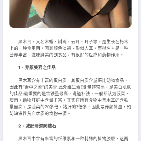
黑木耳，又名木蛾、树鸡、云耳、耳子等，是生长在朽木
上的一种食用菌，因其颜色淡褐、形似人耳，而得名。是一种
营养丰富、滋味鲜美的副食品，有很好的医疗和药物作用。
1、养颜美容之佳品
黑木耳含有丰富的蛋白质，其蛋白质含量堪比动物食品，
因此有“素中之荤”的美誉;此外维生素E含量非常高，是美白肌肤
的佳品;最重要的是含铁量最高，说道补铁，一般都认为菠菜，
瘦肉，动物肝脏中含量丰富，其实在所有食物中黑木耳的含铁
量最高，是菠菜的20多倍，猪肝的7倍多。因此是养颜补血
，预
防缺铁性贫血优质的食物来源。
2、减肥清道防结石
黑木耳中含有丰富的纤维素和一种特殊的植物胶原，这两