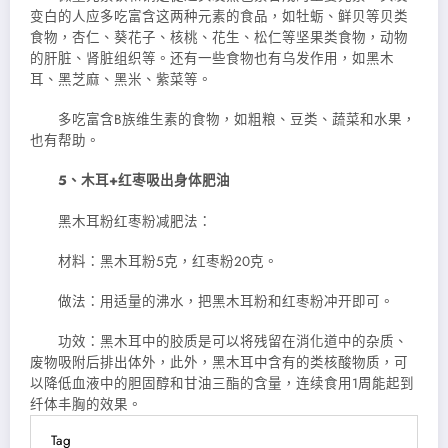
变白的人应多吃富含这两种元素的食品，如牡蛎、鲜贝等贝类
食物，杏仁、葵花子、核桃、花生、松仁等坚果类食物，动物
的肝脏、肾脏组织等。还有一些食物也有乌发作用，如黑木
耳、黑芝麻、黑米、紫菜等。
多吃富含B族维生素的食物，如粗粮、豆类、蔬菜和水果，
也有帮助。
5、木耳+红枣吸出身体肥油
黑木耳粉红枣粉减肥法：
材料：黑木耳粉5克，红枣粉20克。
做法：用适量的沸水，把黑木耳粉和红枣粉冲开即可。
功效：黑木耳中的胶质是可以将残留在消化道中的杂质、
废物吸附后排出体外，此外，黑木耳中含有的类核酸物质，可
以降低血液中的胆固醇和甘油三酯的含量，连续食用1周能起到
纤体丰胸的效果。
Tag