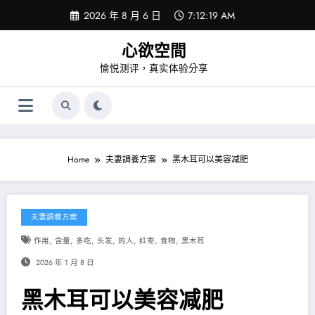
Skip
2026 年 8 月 6 日
7:12:19 AM
to
content
心欲空間
愉悦测评，真实体验分享
Home
夫妻調養方案
黑木耳可以美容减肥
夫妻調養方案
,
,
,
,
,
,
,
作用
含量
多吃
头发
的人
红枣
食物
黑木耳
2026 年 1 月 8 日
黑木耳可以美容减肥