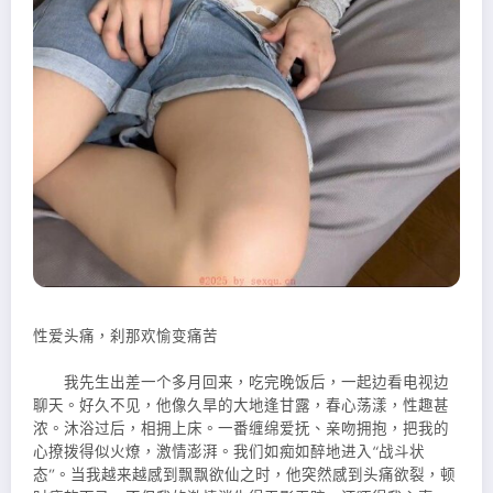
性爱头痛，刹那欢愉变痛苦
我先生出差一个多月回来，吃完晚饭后，一起边看电视边
聊天。好久不见，他像久旱的大地逢甘露，春心荡漾，性趣甚
浓。沐浴过后，相拥上床。一番缠绵爱抚、亲吻拥抱，把我的
心撩拨得似火燎，激情澎湃。我们如痴如醉地进入“战斗状
态”。当我越来越感到飘飘欲仙之时，他突然感到头痛欲裂，顿