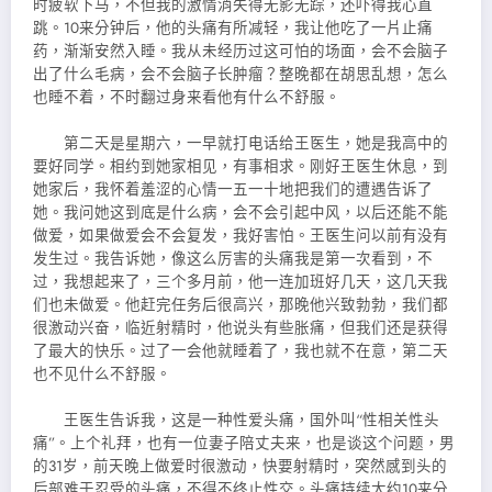
时疲软下马，不但我的激情消失得无影无踪，还吓得我心直
跳。10来分钟后，他的头痛有所减轻，我让他吃了一片止痛
药，渐渐安然入睡。我从未经历过这可怕的场面，会不会脑子
出了什么毛病，会不会脑子长肿瘤？整晚都在胡思乱想，怎么
也睡不着，不时翻过身来看他有什么不舒服。
第二天是星期六，一早就打电话给王医生，她是我高中的
要好同学。相约到她家相见，有事相求。刚好王医生休息，到
她家后，我怀着羞涩的心情一五一十地把我们的遭遇告诉了
她。我问她这到底是什么病，会不会引起中风，以后还能不能
做爱，如果做爱会不会复发，我好害怕。王医生问以前有没有
发生过。我告诉她，像这么厉害的头痛我是第一次看到，不
过，我想起来了，三个多月前，他一连加班好几天，这几天我
们也未做爱。他赶完任务后很高兴，那晚他兴致勃勃，我们都
很激动兴奋，临近射精时，他说头有些胀痛，但我们还是获得
了最大的快乐。过了一会他就睡着了，我也就不在意，第二天
也不见什么不舒服。
王医生告诉我，这是一种性爱头痛，国外叫“性相关性头
痛”。上个礼拜，也有一位妻子陪丈夫来，也是谈这个问题，男
的31岁，前天晚上做爱时很激动，快要射精时，突然感到头的
后部难于忍受的头痛，不得不终止性交。头痛持续大约10来分