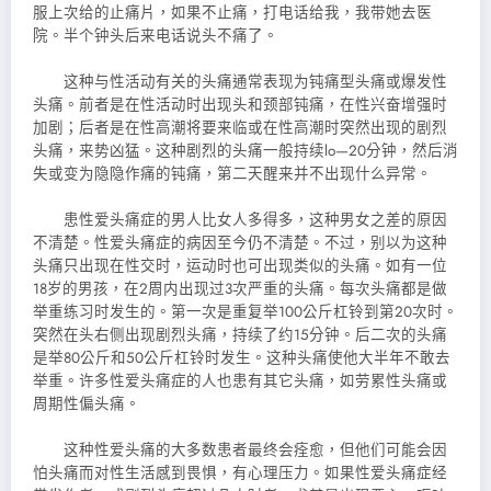
服上次给的止痛片，如果不止痛，打电话给我，我带
她去医
院。半个钟头后来电话说头不痛了。
这种与性活动有关的头痛通常表现为钝痛型头痛或爆发性
头痛。前者是在性活动时出现头和颈部钝痛，在性兴奋增强时
加剧；后者是在性高潮将要来临或在性高潮时突然出现的剧烈
头痛，来势凶猛。这种剧烈的头痛一般持续lo—20分钟，然后消
失或变为隐隐作痛的钝痛，第二天醒来并不出现什么异常。
患性爱头痛症的男人比女人多得多，这种男女之差的原因
不清楚。性爱头痛症的病因至今仍不清楚。不过，别以为这种
头痛只出现在性交时，运动时也可出现类似的头痛。如有一位
18岁的男孩，在2周内出现过3次严重的头痛。每次头痛都是做
举重练习时发生的。第一次是重复举100公斤杠铃到第20次时。
突然在头右侧出现剧烈头痛，持续了约15分钟。后二次的头痛
是举80公斤和50公斤杠铃时发生。这种头痛使他大半年不敢去
举重。许多性爱头痛症的人也患有其它头痛，如劳累性头痛或
周期性偏头痛。
这种性爱头痛的大多数患者最终会痊愈，但他们可能会因
怕头痛而对性生活感到畏惧，有心理压力。如果性爱头痛症经