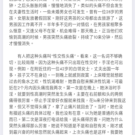
钟，之后头胀胀的痛，慢慢地消失了。类似的头痛不但会发生
在夫妻性生活时，一些未婚男女也可发生。曾有一位28岁的男
孩，女朋友放暑假回家。刚好这男孩的父母都出去旅游了，这
男孩因工作离不开。半年多不见的一对情侣，在男孩家相聚多
么惬意。又逢父母不在家，机会难得。那天晚上，正当他们欢
愉到高潮的时候，男孩突然头痛欲裂，持续了10来分钟，然后
才慢慢消失。
有人把这种头痛叫“性交性头痛”。看来，这一名词不够确
切，比较局限。因为这种头痛不只出现在性交时，手淫也可出
现。例如，在附近住的一位42岁的白领女士，丈夫出国一年
多，孩子又不在身边。一到晚上就感到寂寞，上床睡觉就想起
过去的鱼水之欢，性饥渴难耐，她靠自慰来解决性饥渴。可最
近在2个月内因头痛找我两次。第一次是在晚上，她沐浴时手
淫，就要到性高潮时突然发生头痛，主要在右前额和头的两侧
痛得很厉害。停止手淫穿好衣服就来找我，花lo来分钟来到我这
里，但又不觉得头痛了，拿了止痛片就回去了。当时，她也没
有描述头痛的具体过程，我也没有在意，以为她是普通的头痛
而已。第二次是深夜打电话给我，说头痛得厉害。问她为什么
突然头痛得那么厉害，她说不知道是不是和自慰有关，刚才感
到最兴奋的时候忽然就头痛起来，上次头痛也是这样。我要她