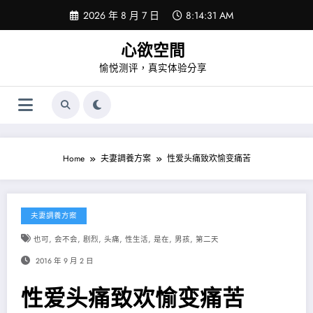
Skip
2026 年 8 月 7 日
8:14:31 AM
to
content
心欲空間
愉悦测评，真实体验分享
Home
夫妻調養方案
性爱头痛致欢愉变痛苦
夫妻調養方案
,
,
,
,
,
,
,
也可
会不会
剧烈
头痛
性生活
是在
男孩
第二天
2016 年 9 月 2 日
性爱头痛致欢愉变痛苦