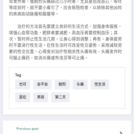
常发作者，或剧烈头痛超过几小时者，尤其是出现恶心、呕吐
等症状时，就不要小看它了，应去医院检查，以排除其他凶险
的疾病如动脉瘤和脑瘤等。
治疗的方法首先要建立良好的生活方式，加强身体锻炼，
增强心血管功能，肥胖者要减肥，高血压者要控制血压；其
次，暂时停止性生活几周，让身心得到调整；再有，身体疲劳
时不要进行性生活。在性生活时可改变性交姿势，采用减轻劳
累的性交位置。心得安对治疗性相关性头痛有效，头痛发作时
可服止痛药，如消炎痛或布洛芬等可止痛。
Tag
也可
会不会
剧烈
头痛
性生活
是在
男孩
第二天
Previous post