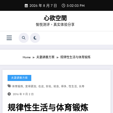
Skip
2026 年 8 月 7 日
5:02:03 PM
to
content
心欲空間
愉悦测评，真实体验分享
Home
夫妻調養方案
规律性生活与体育锻炼
夫妻調養方案
,
,
,
,
,
,
,
体育锻炼
变得更加
在这
好处
就会
得多
性生活
长寿
2016 年 9 月 2 日
规律性生活与体育锻炼