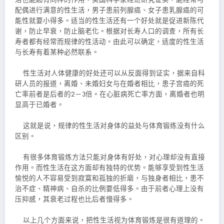
配偶进行满意的性生活，男子患前列腺癌、女子患乳腺癌的可
能性就要小得多。适当的性生活还有一个好处就是促进新陈代
谢，防止早衰，防止脑老化。根据对长寿人口的调查，所有长
寿者都有经常而规律的性活动。由此可以确定，适度的性生活
与长寿有着某种必然联系。
性生活对人体健康的好处还可以从反面得到证实，据来自科
研人员的报道，离婚、未婚妇女与在婚者相比，患子宫癌的死
亡率前者是后者的2－3倍。在心脏病死亡率方面，离婚者也明
显高于已婚者。
这就是说，规律的性生活对身体的益处与体育锻练没有什么
区别。
有很多体育锻炼方法只能对身体有好处，对心理却没有直接
作用。而性生活在这方面却有独特的优势。能够享受到性生活
愉悦的人不容易受到寂寞和孤独的折磨，与独身者相比，患不
治不症、精神病、自杀的比例要低得多。由于前者心理上没有
压抑感，其衰老过程也比后者慢得多。
以上几个方面来说，把性生活视为体育锻炼是很有道理的。