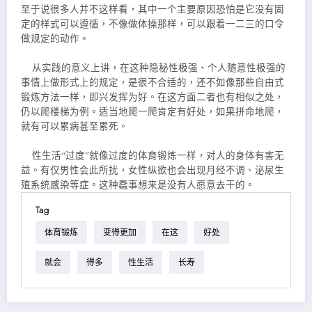
至于说很多人并不这样看，其中一个主要原因恐怕是它没有固
定的样式可以遵循，不像做体操那样，可以跟着一二三的口令
做规定的动作。
从实践的意义上讲，在这种隐秘性极强、个人随意性极强的
事情上做形式上的规定，是很不合适的，还不如像那些自由式
锻炼方法一样，即兴发挥为好。在这方面二者也有相似之处，
仍以爬楼梯为例。适当地爬一爬肯定有好处，如果拼命地爬，
就有可以累病甚至累死。
性生活“过度”就像过度的体育锻炼一样，对人的身体有害无
益。有仅男性会此所扰，女性纵欲也会出现月经不调、泌尿生
殖系统感染等
症。这种蠢事想来是没有人愿意去干的。
Tag
体育锻炼
变得更加
在这
好处
就会
得多
性生活
长寿