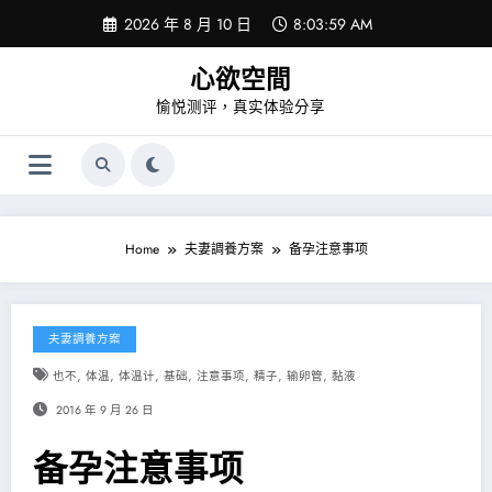
Skip
2026 年 8 月 10 日
8:03:59 AM
to
content
心欲空間
愉悦测评，真实体验分享
Home
夫妻調養方案
备孕注意事项
夫妻調養方案
,
,
,
,
,
,
,
也不
体温
体温计
基础
注意事项
精子
输卵管
黏液
2016 年 9 月 26 日
备孕注意事项