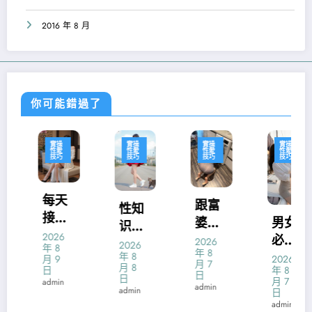
2016 年 8 月
你可能錯過了
實操
實操
實操
實操
性愛
性愛
性愛
性愛
技巧
技巧
技巧
技巧
每天
跟富
性知
接吻
婆一
男女
识：
三次
2026
夜情
必知
2026
男人
2026
年 8
让人
年 8
后就
的爱
年 8
月 9
2026
防止
月 7
月 8
身心
日
年 8
一步
抚阴
日
性衰
日
月 7
admin
更健
admin
一步
道3大
admin
日
老的
康
admin
走入
法宝