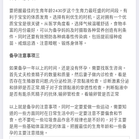
要把握最佳的生育年龄2430岁这个生育力最旺盛的时间段，有
利于宝宝的体质发育。选择有利优生的时机，这对拥有一个优
质宝宝是很关键。从医学角度看，选择气候温暖舒适，食物丰
富的月份最好，可以为备孕妈妈及时摄取各种营养创造有利条
件。同时还要有效预防各种病毒性传染病，包括提前接种疫
苗、戒烟忌酒、注意睡眠、锻炼身体等。
备孕注意事项三
如果备孕一年以上的时间，还是没有怀孕，需要找医生咨询。
首先丈夫检查精子的数量和质量，然后妻子做内诊检查，看是
否存在生殖器官问题;内分泌检测;子宫黏液检查，诊断激素分泌
和排卵是否正常;精子对子宫颈黏液的穿透性检查，判断黏液中
是否有能杀死精子的抗体;输卵管检查，看输卵管是否正常
以上就是备孕的注意事项，同时一定要爱做一些运动，需要知
道的一些方面同时在日常生活中的一定要注意不要偏食和节
食。也不要吃一些垃圾食品作息不规律也是不好的，对于主要
是用一些基础体温测定的体温，把握最佳的生育年龄和一些备
孕的主要注意措施。