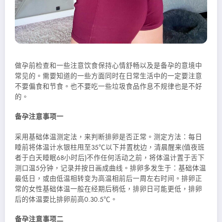
做孕前检查和一些注意饮食保持心情舒畅以及是备孕的意境
中
常见的。需要知道的一些方面同时在日常生活中的一定要注意
不要偏食和节食。也不要吃一些垃圾食品作息不规律也是不好
的。
备孕注意事项一
采用基础体温测定法，来判断排卵是否正常。测定方法：每日
睡前将体温计水银柱甩至35℃以下并置枕边，清晨醒来(值夜班
者于白天睡眠68小时后)不作任何活动之前，将体温计置于舌下
测口温5分钟，记录并按日画成曲线。排卵多发生于：基础体温
最低日，或由低温相转变为高温相前后一周左右时间。排卵正
常的女性基础体温一般在经期后稍低，排卵日可能更低，排卵
后的体温要比排卵前高0.30.5℃。
备孕注意事项二